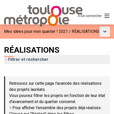
Menu
Se connecter
Menu p
Mes idées pour mon quartier ! 2021
/
RÉALISATIONS
RÉALISATIONS
Filtrer et rechercher
Passer la carte
Leaflet
|
©
OpenStreetMap
contributors
L'élément suivant est une carte qui présente les éléments de c
+
Retrouvez sur cette page l'avancée des réalisations
−
des projets lauréats.
Vous pouvez filtrer les projets en fonction de leur état
d'avancement et du quartier concerné.
✨Pour afficher l'ensemble des projets déjà réalisés :
Cliquez sur "Réalisé" dans les filtres