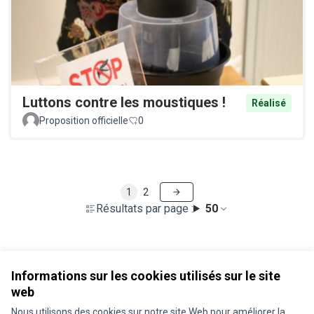
Luttons contre les moustiques !
Réalisé
Proposition officielle
0
1
2
Résultats par page :
50
Voir toutes les propositions retirées
Informations sur les cookies utilisés sur le site
web
Nous utilisons des cookies sur notre site Web pour améliorer la