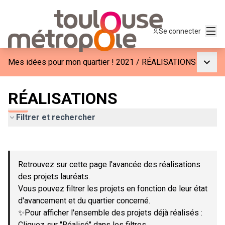
Menu
Se connecter
Menu p
Mes idées pour mon quartier ! 2021
/
RÉALISATIONS
RÉALISATIONS
Filtrer et rechercher
Passer la carte
Leaflet
|
©
OpenStreetMap
contributors
L'élément suivant est une carte qui présente les éléments de c
+
Retrouvez sur cette page l'avancée des réalisations
−
des projets lauréats.
Vous pouvez filtrer les projets en fonction de leur état
d'avancement et du quartier concerné.
✨Pour afficher l'ensemble des projets déjà réalisés :
Cliquez sur "Réalisé" dans les filtres