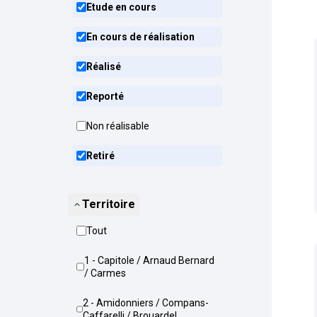
Etude en cours
En cours de réalisation
Réalisé
Reporté
Non réalisable
Retiré
Territoire
Tout
1 - Capitole / Arnaud Bernard
/ Carmes
2 - Amidonniers / Compans-
Caffarelli / Brouardel