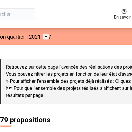
En savoir
Menu utilisateur
n quartier ! 2021
/
 la carte
 suivant est une carte qui présente les éléments de cette page co
Retrouvez sur cette page l'avancée des réalisations des proje
Vous pouvez filtrer les projets en fonction de leur état d'ava
✨Pour afficher l'ensemble des projets déjà réalisés : Cliquez 
🗺️ Pour que l'ensemble des projets réalisés s'affichent sur 
résultats par page.
79 propositions