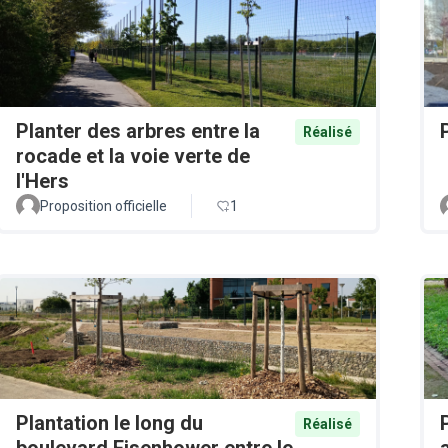
Planter des arbres entre la
Réalisé
rocade et la voie verte de
l'Hers
Proposition officielle
1
Plantation le long du
Réalisé
boulevard Eisenhower entre le