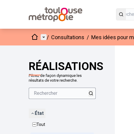
Accueil
Menu principal
/
Consultations
/
Mes idées pour mo
Passer
L'élément
+
−
RÉALISATIONS
Filtrez de façon dynamique les
résultats de votre recherche.
État
Tout