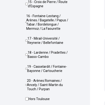
15 - Croix de Pierre / Route
d'Espagne
16 - Fontaine-Lestang /
Arènes / Bagatelle / Papus /
Tabar / Bordelongue /
Mermoz / La Faourette
17 - Mirail-Université /
Reynerie / Bellefontaine
18 - Lardenne / Pradettes /
Basso-Cambo
19 - Casselardit / Fontaine-
Bayonne / Cartoucherie
20 - Arènes Romaines /
Ancely / Saint-Martin du
Touch / Purpan
Hors Toulouse