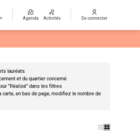
 +
Agenda
Activités
Se connecter
Leaflet
|
©
OpenStreetMap
contributors
mme des points de carte. L'élément peut être utilisé avec un lect
ts lauréats.
ncement et du quartier concerné.
sur "Réalisé" dans les filtres
la carte, en bas de page, modifiez le nombre de