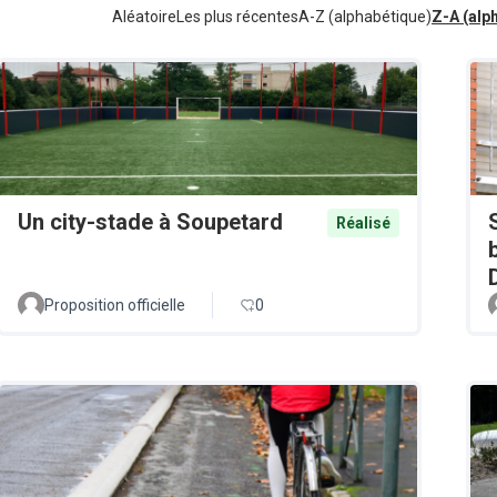
Aléatoire
Les plus récentes
A-Z (alphabétique)
Z-A (alp
Un city-stade à Soupetard
Réalisé
Proposition officielle
0