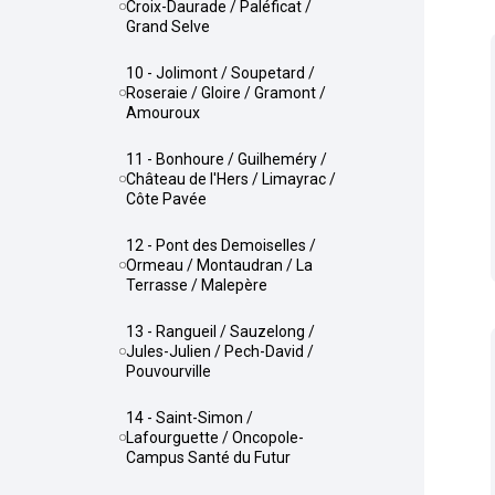
Croix-Daurade / Paléficat /
Grand Selve
10 - Jolimont / Soupetard /
Roseraie / Gloire / Gramont /
Amouroux
11 - Bonhoure / Guilheméry /
Château de l'Hers / Limayrac /
Côte Pavée
12 - Pont des Demoiselles /
Ormeau / Montaudran / La
Terrasse / Malepère
13 - Rangueil / Sauzelong /
Jules-Julien / Pech-David /
Pouvourville
14 - Saint-Simon /
Lafourguette / Oncopole-
Campus Santé du Futur