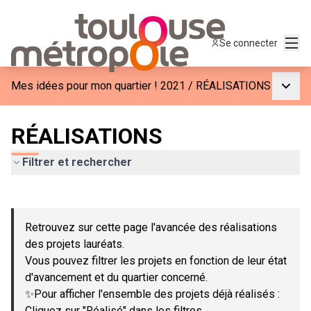
Menu
Se connecter
Menu p
Mes idées pour mon quartier ! 2021
/
RÉALISATIONS
RÉALISATIONS
Filtrer et rechercher
Passer la carte
Leaflet
|
©
OpenStreetMap
contributors
L'élément suivant est une carte qui présente les éléments de c
+
Retrouvez sur cette page l'avancée des réalisations
−
des projets lauréats.
Vous pouvez filtrer les projets en fonction de leur état
d'avancement et du quartier concerné.
✨Pour afficher l'ensemble des projets déjà réalisés :
Cliquez sur "Réalisé" dans les filtres