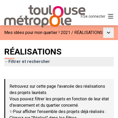
Menu
Se connecter
Menu p
Mes idées pour mon quartier ! 2021
/
RÉALISATIONS
RÉALISATIONS
Filtrer et rechercher
Passer la carte
Leaflet
|
©
OpenStreetMap
contributors
L'élément suivant est une carte qui présente les éléments de c
+
Retrouvez sur cette page l'avancée des réalisations
−
des projets lauréats.
Vous pouvez filtrer les projets en fonction de leur état
d'avancement et du quartier concerné.
✨Pour afficher l'ensemble des projets déjà réalisés :
Cliquez sur "Réalisé" dans les filtres