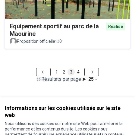
Equipement sportif au parc de la
Réalisé
Maourine
Proposition officielle
0
1
2
3
4
Résultats par page :
25
Voir toutes les propositions retirées
Informations sur les cookies utilisés sur le site
web
Nous utilisons des cookies sur notre site Web pour améliorer la
Conditions d'utilisation
performance et les contenus du site. Les cookies nous
Paramètres des cookies
permettent de fournir une expérience utilisateur et un contenu