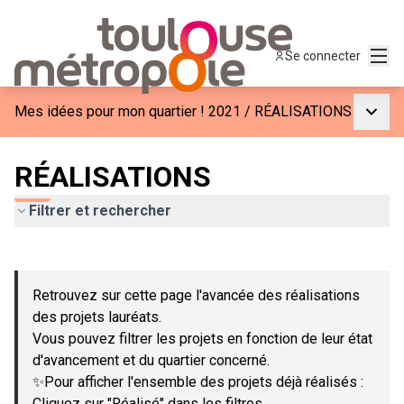
Menu
Se connecter
Menu p
Mes idées pour mon quartier ! 2021
/
RÉALISATIONS
RÉALISATIONS
Filtrer et rechercher
Passer la carte
Leaflet
|
©
OpenStreetMap
contributors
L'élément suivant est une carte qui présente les éléments de c
+
Retrouvez sur cette page l'avancée des réalisations
−
des projets lauréats.
Vous pouvez filtrer les projets en fonction de leur état
d'avancement et du quartier concerné.
✨Pour afficher l'ensemble des projets déjà réalisés :
Cliquez sur "Réalisé" dans les filtres