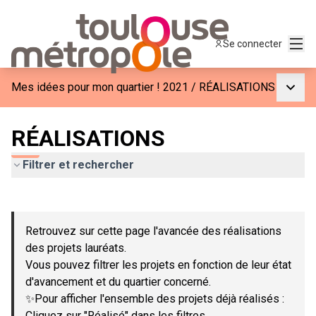
Menu
Se connecter
Menu p
Mes idées pour mon quartier ! 2021
/
RÉALISATIONS
RÉALISATIONS
Filtrer et rechercher
Passer la carte
Leaflet
|
©
OpenStreetMap
contributors
L'élément suivant est une carte qui présente les éléments de c
+
Retrouvez sur cette page l'avancée des réalisations
−
des projets lauréats.
Vous pouvez filtrer les projets en fonction de leur état
d'avancement et du quartier concerné.
✨Pour afficher l'ensemble des projets déjà réalisés :
Cliquez sur "Réalisé" dans les filtres