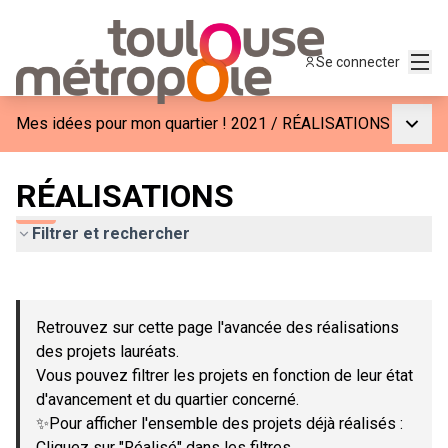
Menu
Se connecter
Menu p
Mes idées pour mon quartier ! 2021
/
RÉALISATIONS
RÉALISATIONS
Filtrer et rechercher
Passer la carte
Leaflet
|
©
OpenStreetMap
contributors
L'élément suivant est une carte qui présente les éléments de c
+
Retrouvez sur cette page l'avancée des réalisations
−
des projets lauréats.
Vous pouvez filtrer les projets en fonction de leur état
d'avancement et du quartier concerné.
✨Pour afficher l'ensemble des projets déjà réalisés :
Cliquez sur "Réalisé" dans les filtres