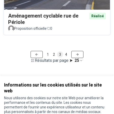
Aménagement cyclable rue de
Réalisé
Périole
Proposition officielle
0
1
2
3
4
Résultats par page :
25
Voir toutes les propositions retirées
Informations sur les cookies utilisés sur le site
web
Nous utilisons des cookies sur notre site Web pour améliorer la
Conditions d'utilisation
performance et les contenus du site. Les cookies nous
Paramètres des cookies
permettent de fournir une expérience utilisateur et un contenu
Je participe ! sur X
Je participe ! sur Facebook
Je participe ! sur Instagram
plus personnalisés à partir de nos canaux de médias sociaux.