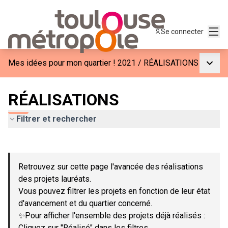
Menu
Se connecter
Menu p
Mes idées pour mon quartier ! 2021
/
RÉALISATIONS
RÉALISATIONS
Filtrer et rechercher
Passer la carte
Leaflet
|
©
OpenStreetMap
contributors
L'élément suivant est une carte qui présente les éléments de c
+
Retrouvez sur cette page l'avancée des réalisations
−
des projets lauréats.
Vous pouvez filtrer les projets en fonction de leur état
d'avancement et du quartier concerné.
✨Pour afficher l'ensemble des projets déjà réalisés :
Cliquez sur "Réalisé" dans les filtres