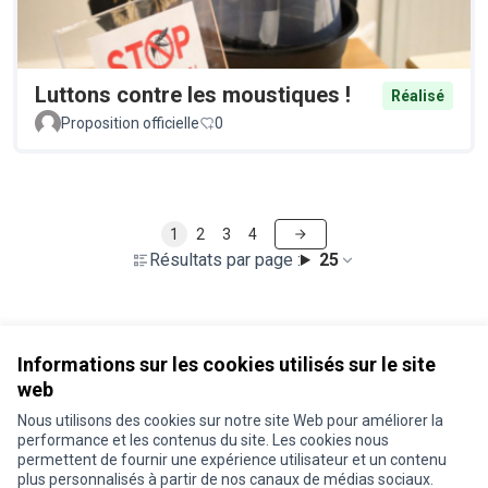
Luttons contre les moustiques !
Réalisé
Proposition officielle
0
1
2
3
4
Résultats par page :
25
Voir toutes les propositions retirées
Informations sur les cookies utilisés sur le site
web
Nous utilisons des cookies sur notre site Web pour améliorer la
Conditions d'utilisation
performance et les contenus du site. Les cookies nous
Paramètres des cookies
permettent de fournir une expérience utilisateur et un contenu
Je participe ! sur X
Je participe ! sur Facebook
Je participe ! sur Instagram
plus personnalisés à partir de nos canaux de médias sociaux.