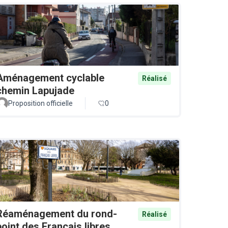
Aménagement cyclable
Réalisé
chemin Lapujade
Proposition officielle
0
Réaménagement du rond-
Réalisé
point des Français libres