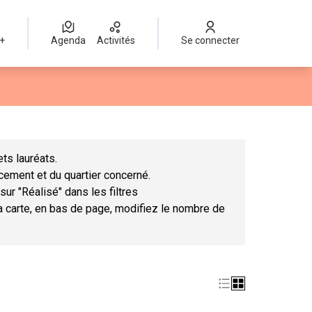
 +
Agenda
Activités
Se connecter
Leaflet
|
©
OpenStreetMap
contributors
mme des points de carte. L'élément peut être utilisé avec un lect
ts lauréats.
ncement et du quartier concerné.
sur "Réalisé" dans les filtres
la carte, en bas de page, modifiez le nombre de