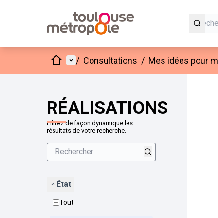
Accueil
Menu principal
/
Consultations
/
Mes idées pour mo
Passer
L'élément
+
−
RÉALISATIONS
Filtrez de façon dynamique les
résultats de votre recherche.
État
Tout