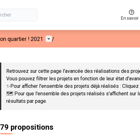
En savoir
Menu utilisateur
n quartier ! 2021
/
 la carte
 suivant est une carte qui présente les éléments de cette page co
Retrouvez sur cette page l'avancée des réalisations des proje
Vous pouvez filtrer les projets en fonction de leur état d'ava
✨Pour afficher l'ensemble des projets déjà réalisés : Cliquez 
🗺️ Pour que l'ensemble des projets réalisés s'affichent sur 
résultats par page.
79 propositions