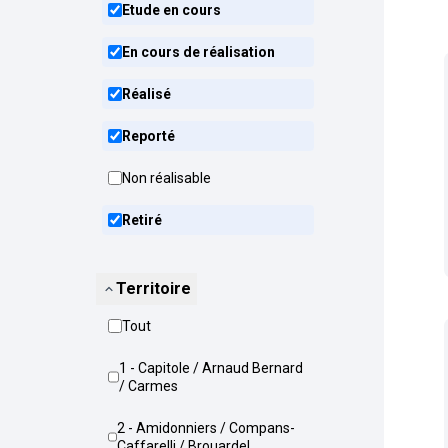
Etude en cours
En cours de réalisation
Réalisé
Reporté
Non réalisable
Retiré
Territoire
Tout
1 - Capitole / Arnaud Bernard
/ Carmes
2 - Amidonniers / Compans-
Caffarelli / Brouardel