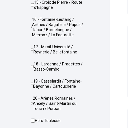
15 - Croix de Pierre / Route
d'Espagne
16 - Fontaine-Lestang /
Arènes / Bagatelle / Papus /
Tabar / Bordelongue /
Mermoz / La Faourette
17 - Mirail-Université /
Reynerie / Bellefontaine
18 - Lardenne / Pradettes /
Basso-Cambo
19 - Casselardit / Fontaine-
Bayonne / Cartoucherie
20 - Arènes Romaines /
Ancely / Saint-Martin du
Touch / Purpan
Hors Toulouse