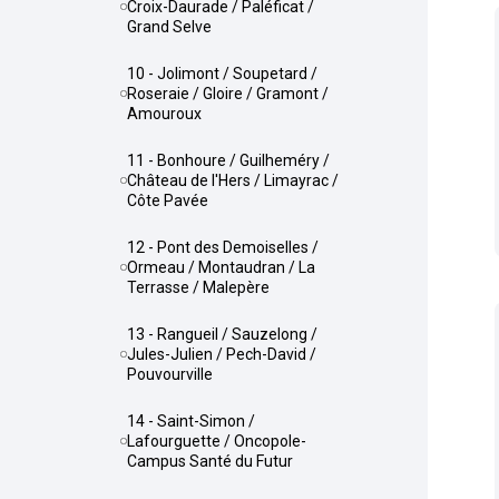
Croix-Daurade / Paléficat /
Grand Selve
10 - Jolimont / Soupetard /
Roseraie / Gloire / Gramont /
Amouroux
11 - Bonhoure / Guilheméry /
Château de l'Hers / Limayrac /
Côte Pavée
12 - Pont des Demoiselles /
Ormeau / Montaudran / La
Terrasse / Malepère
13 - Rangueil / Sauzelong /
Jules-Julien / Pech-David /
Pouvourville
14 - Saint-Simon /
Lafourguette / Oncopole-
Campus Santé du Futur