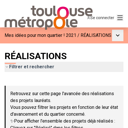
Menu
Se connecter
Menu p
Mes idées pour mon quartier ! 2021
/
RÉALISATIONS
RÉALISATIONS
Filtrer et rechercher
Passer la carte
Leaflet
|
©
OpenStreetMap
contributors
L'élément suivant est une carte qui présente les éléments de c
+
Retrouvez sur cette page l'avancée des réalisations
−
des projets lauréats.
Vous pouvez filtrer les projets en fonction de leur état
d'avancement et du quartier concerné.
✨Pour afficher l'ensemble des projets déjà réalisés :
Cliquez sur "Réalisé" dans les filtres