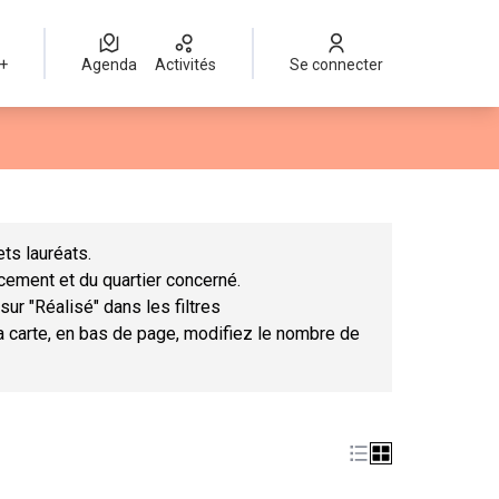
 +
Agenda
Activités
Se connecter
Leaflet
|
©
OpenStreetMap
contributors
mme des points de carte. L'élément peut être utilisé avec un lect
ts lauréats.
ncement et du quartier concerné.
sur "Réalisé" dans les filtres
la carte, en bas de page, modifiez le nombre de