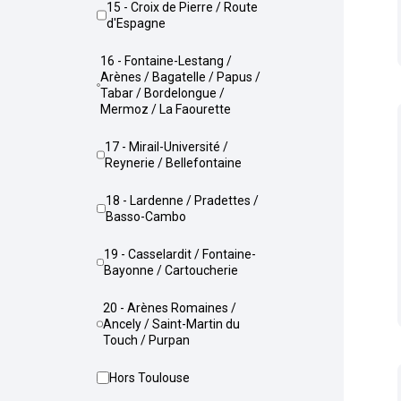
15 - Croix de Pierre / Route
d'Espagne
16 - Fontaine-Lestang /
Arènes / Bagatelle / Papus /
Tabar / Bordelongue /
Mermoz / La Faourette
17 - Mirail-Université /
Reynerie / Bellefontaine
18 - Lardenne / Pradettes /
Basso-Cambo
19 - Casselardit / Fontaine-
Bayonne / Cartoucherie
20 - Arènes Romaines /
Ancely / Saint-Martin du
Touch / Purpan
Hors Toulouse