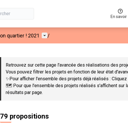
En savoir
Menu utilisateur
n quartier ! 2021
/
 la carte
 suivant est une carte qui présente les éléments de cette page co
Retrouvez sur cette page l'avancée des réalisations des proje
Vous pouvez filtrer les projets en fonction de leur état d'ava
✨Pour afficher l'ensemble des projets déjà réalisés : Cliquez 
🗺️ Pour que l'ensemble des projets réalisés s'affichent sur 
résultats par page.
79 propositions