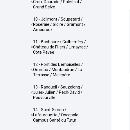
Croix-Daurade / Paléficat /
Grand Selve
10 - Jolimont / Soupetard /
Roseraie / Gloire / Gramont /
Amouroux
11 - Bonhoure / Guilheméry /
Château de l'Hers / Limayrac /
Côte Pavée
12 - Pont des Demoiselles /
Ormeau / Montaudran / La
Terrasse / Malepère
13 - Rangueil / Sauzelong /
Jules-Julien / Pech-David /
Pouvourville
14 - Saint-Simon /
Lafourguette / Oncopole-
Campus Santé du Futur