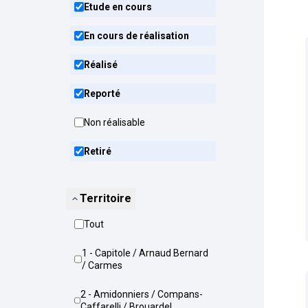
Etude en cours
En cours de réalisation
Réalisé
Reporté
Non réalisable
Retiré
Territoire
Tout
1 - Capitole / Arnaud Bernard
/ Carmes
2 - Amidonniers / Compans-
Caffarelli / Brouardel