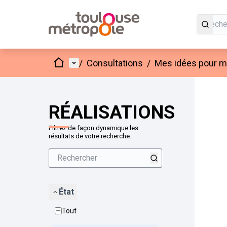
Accueil
Menu principal
/
Consultations
/
Mes idées pour mo
Passer
L'élément
+
−
RÉALISATIONS
Filtrez de façon dynamique les
résultats de votre recherche.
État
Tout