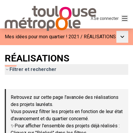
Menu
Se connecter
Menu p
Mes idées pour mon quartier ! 2021
/
RÉALISATIONS
RÉALISATIONS
Filtrer et rechercher
Passer la carte
Leaflet
|
©
OpenStreetMap
contributors
L'élément suivant est une carte qui présente les éléments de c
+
Retrouvez sur cette page l'avancée des réalisations
−
des projets lauréats.
Vous pouvez filtrer les projets en fonction de leur état
d'avancement et du quartier concerné.
✨Pour afficher l'ensemble des projets déjà réalisés :
Cliquez sur "Réalisé" dans les filtres