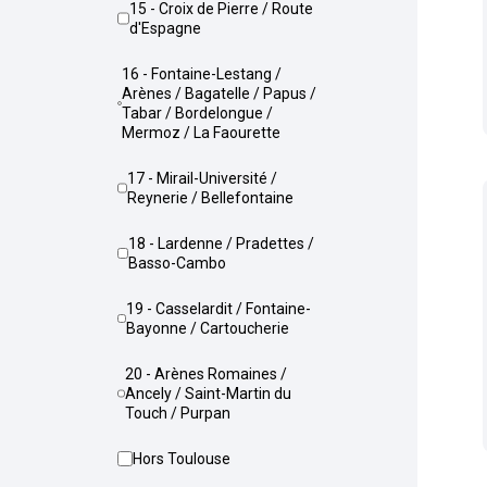
15 - Croix de Pierre / Route
d'Espagne
16 - Fontaine-Lestang /
Arènes / Bagatelle / Papus /
Tabar / Bordelongue /
Mermoz / La Faourette
17 - Mirail-Université /
Reynerie / Bellefontaine
18 - Lardenne / Pradettes /
Basso-Cambo
19 - Casselardit / Fontaine-
Bayonne / Cartoucherie
20 - Arènes Romaines /
Ancely / Saint-Martin du
Touch / Purpan
Hors Toulouse