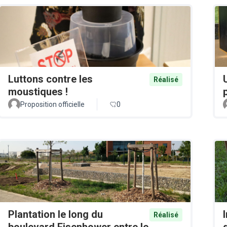
Luttons contre les
Réalisé
moustiques !
Proposition officielle
0
Plantation le long du
Réalisé
boulevard Eisenhower entre le