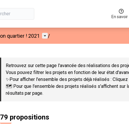
En savoir
Menu utilisateur
n quartier ! 2021
/
 la carte
 suivant est une carte qui présente les éléments de cette page co
Retrouvez sur cette page l'avancée des réalisations des proje
Vous pouvez filtrer les projets en fonction de leur état d'ava
✨Pour afficher l'ensemble des projets déjà réalisés : Cliquez 
🗺️ Pour que l'ensemble des projets réalisés s'affichent sur 
résultats par page.
79 propositions