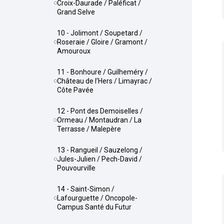
Croix-Daurade / Paléficat /
Grand Selve
10 - Jolimont / Soupetard /
Roseraie / Gloire / Gramont /
Amouroux
11 - Bonhoure / Guilheméry /
Château de l'Hers / Limayrac /
Côte Pavée
12 - Pont des Demoiselles /
Ormeau / Montaudran / La
Terrasse / Malepère
13 - Rangueil / Sauzelong /
Jules-Julien / Pech-David /
Pouvourville
14 - Saint-Simon /
Lafourguette / Oncopole-
Campus Santé du Futur