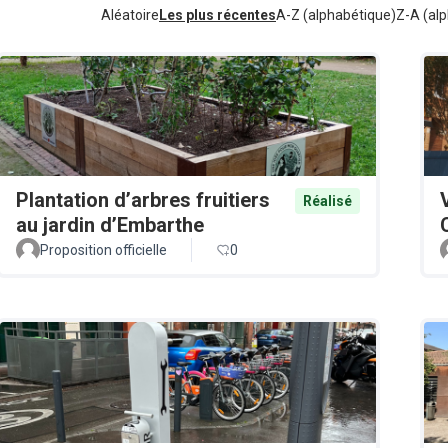
Aléatoire
Les plus récentes
A-Z (alphabétique)
Z-A (alp
Plantation d’arbres fruitiers
Réalisé
au jardin d’Embarthe
Proposition officielle
0