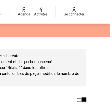
 +
Agenda
Activités
Se connecter
Leaflet
|
©
OpenStreetMap
contributors
mme des points de carte. L'élément peut être utilisé avec un lect
ts lauréats.
ncement et du quartier concerné.
sur "Réalisé" dans les filtres
la carte, en bas de page, modifiez le nombre de