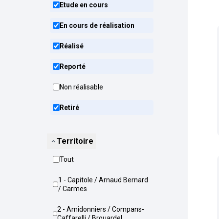
Etude en cours
En cours de réalisation
Réalisé
Reporté
Non réalisable
Retiré
Territoire
Tout
1 - Capitole / Arnaud Bernard
/ Carmes
2 - Amidonniers / Compans-
Caffarelli / Brouardel