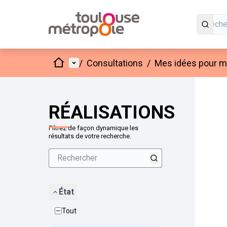
Accueil
Menu principal
/
Consultations
/
Mes idées pour mo
Passer
L'élément
+
−
RÉALISATIONS
Filtrez de façon dynamique les
résultats de votre recherche.
État
Tout