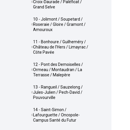
Croix-Daurade / Paléficat /
Grand Selve
10 - Jolimont / Soupetard /
Roseraie / Gloire / Gramont /
Amouroux
11 - Bonhoure / Guilheméry /
Château de l'Hers / Limayrac /
Côte Pavée
12 - Pont des Demoiselles /
Ormeau / Montaudran / La
Terrasse / Malepère
13 - Rangueil / Sauzelong /
Jules-Julien / Pech-David /
Pouvourville
14 - Saint-Simon /
Lafourguette / Oncopole-
Campus Santé du Futur