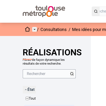
Accueil
Menu principal
/
Consultations
/
Mes idées pour mo
Passer
L'élément
+
−
RÉALISATIONS
Filtrez de façon dynamique les
résultats de votre recherche.
État
Tout