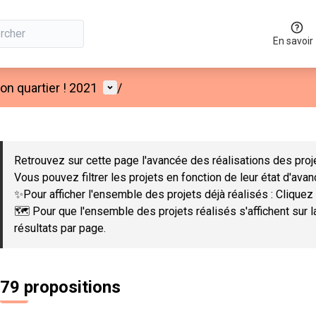
En savoir
Menu utilisateur
n quartier ! 2021
/
 la carte
 suivant est une carte qui présente les éléments de cette page co
Retrouvez sur cette page l'avancée des réalisations des proje
Vous pouvez filtrer les projets en fonction de leur état d'ava
✨Pour afficher l'ensemble des projets déjà réalisés : Cliquez 
🗺️ Pour que l'ensemble des projets réalisés s'affichent sur 
résultats par page.
79 propositions