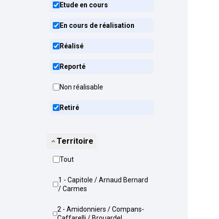
Etude en cours
En cours de réalisation
Réalisé
Reporté
Non réalisable
Retiré
Territoire
Tout
1 - Capitole / Arnaud Bernard
/ Carmes
2 - Amidonniers / Compans-
Caffarelli / Brouardel