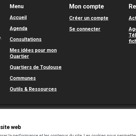
Mon compte
Re
Menu
Accueil
Créer un compte
Act
Agenda
Se connecter
Ag
Té
.
Consultations
fic
Mes idées pour mon
Quartier
Quartiers de Toulouse
Communes
Outils & Ressources
 site web
iorer la performance et les contenus du site. Les cookies nous permette