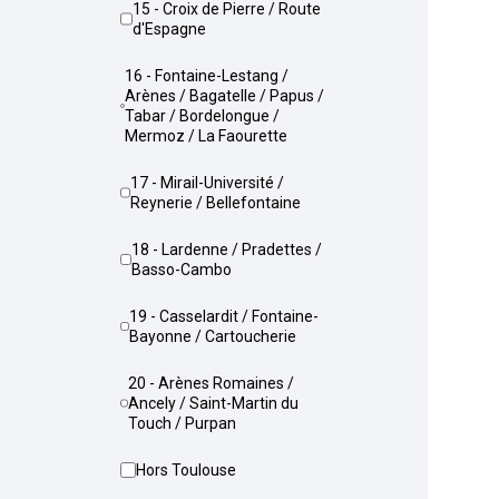
15 - Croix de Pierre / Route
d'Espagne
16 - Fontaine-Lestang /
Arènes / Bagatelle / Papus /
Tabar / Bordelongue /
Mermoz / La Faourette
17 - Mirail-Université /
Reynerie / Bellefontaine
18 - Lardenne / Pradettes /
Basso-Cambo
19 - Casselardit / Fontaine-
Bayonne / Cartoucherie
20 - Arènes Romaines /
Ancely / Saint-Martin du
Touch / Purpan
Hors Toulouse