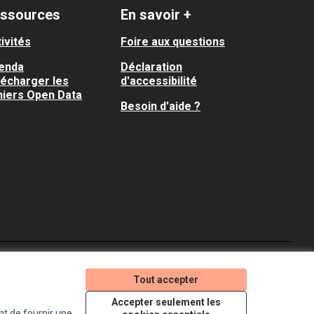
ssources
En savoir +
ivités
Foire aux questions
enda
Déclaration
lécharger les
d'accessibilité
hiers Open Data
Besoin d'aide ?
Je participe ! sur X
Je participe ! sur Faceboo
Je participe ! sur In
Tout accepter
(Lien externe)
(Lien externe)
(Lien externe)
Accepter seulement les
nt de fournir une