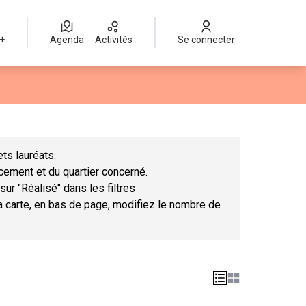
 +
Agenda
Activités
Se connecter
Leaflet
|
©
OpenStreetMap
contributors
mme des points de carte. L'élément peut être utilisé avec un lect
ts lauréats.
ncement et du quartier concerné.
sur "Réalisé" dans les filtres
la carte, en bas de page, modifiez le nombre de