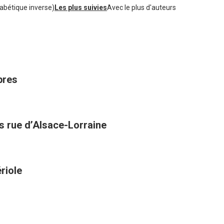
abétique inverse)
Les plus suivies
Avec le plus d'auteurs
bres
es rue d’Alsace-Lorraine
riole