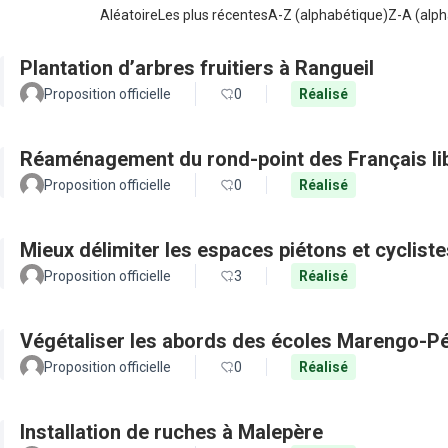
Aléatoire
Les plus récentes
A-Z (alphabétique)
Z-A (alph
Plantation d’arbres fruitiers à Rangueil
Proposition officielle
0
Réalisé
Réaménagement du rond-point des Français li
Proposition officielle
0
Réalisé
Mieux délimiter les espaces piétons et cyclist
Proposition officielle
3
Réalisé
Végétaliser les abords des écoles Marengo-Pé
Proposition officielle
0
Réalisé
Installation de ruches à Malepère