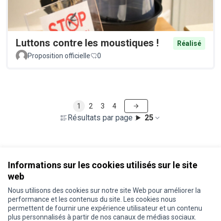
Luttons contre les moustiques !
Réalisé
Proposition officielle
0
1
2
3
4
Résultats par page :
25
Voir toutes les propositions retirées
Informations sur les cookies utilisés sur le site
web
Nous utilisons des cookies sur notre site Web pour améliorer la
Conditions d'utilisation
performance et les contenus du site. Les cookies nous
Paramètres des cookies
permettent de fournir une expérience utilisateur et un contenu
Je participe ! sur X
Je participe ! sur Facebook
Je participe ! sur Instagram
plus personnalisés à partir de nos canaux de médias sociaux.