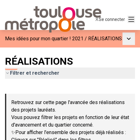
Menu
Se connecter
Menu p
Mes idées pour mon quartier ! 2021
/
RÉALISATIONS
RÉALISATIONS
Filtrer et rechercher
Passer la carte
Leaflet
|
©
OpenStreetMap
contributors
L'élément suivant est une carte qui présente les éléments de c
+
Retrouvez sur cette page l'avancée des réalisations
−
des projets lauréats.
Vous pouvez filtrer les projets en fonction de leur état
d'avancement et du quartier concerné.
✨Pour afficher l'ensemble des projets déjà réalisés :
Cliquez sur "Réalisé" dans les filtres