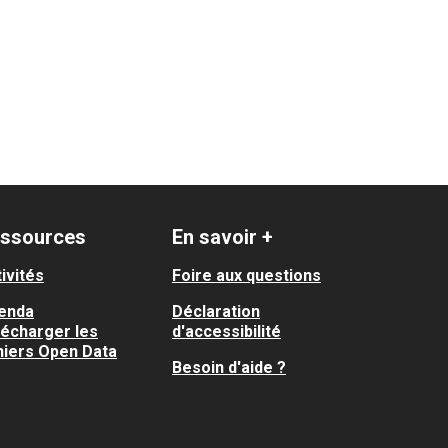
ssources
En savoir +
ivités
Foire aux questions
enda
Déclaration
lécharger les
d'accessibilité
hiers Open Data
Besoin d'aide ?