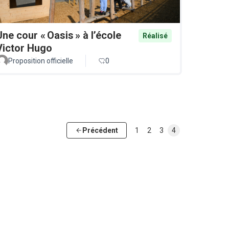
Une cour « Oasis » à l’école
Réalisé
Victor Hugo
Proposition officielle
0
Précédent
1
2
3
4