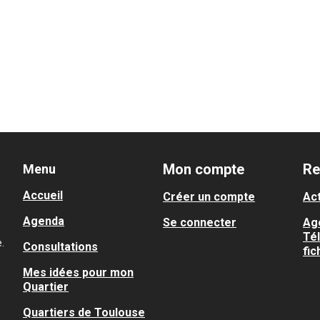
Mon compte
Re
Menu
Accueil
Créer un compte
Act
Agenda
Se connecter
Ag
Té
.
Consultations
fic
Mes idées pour mon
Quartier
Quartiers de Toulouse