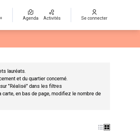
 +
Agenda
Activités
Se connecter
Leaflet
|
©
OpenStreetMap
contributors
mme des points de carte. L'élément peut être utilisé avec un lect
ts lauréats.
ncement et du quartier concerné.
sur "Réalisé" dans les filtres
la carte, en bas de page, modifiez le nombre de