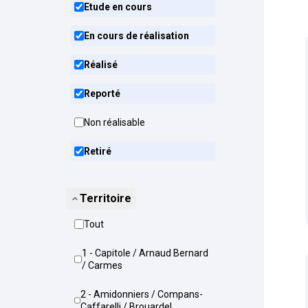
Etude en cours
En cours de réalisation
Réalisé
Reporté
Non réalisable
Retiré
Territoire
Tout
1 - Capitole / Arnaud Bernard
/ Carmes
2 - Amidonniers / Compans-
Caffarelli / Brouardel