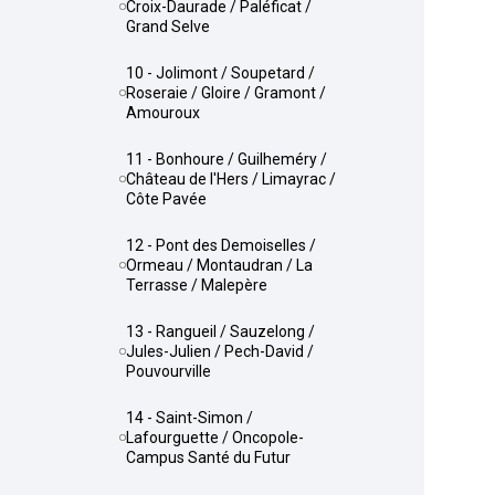
Croix-Daurade / Paléficat /
Grand Selve
10 - Jolimont / Soupetard /
Roseraie / Gloire / Gramont /
Amouroux
11 - Bonhoure / Guilheméry /
Château de l'Hers / Limayrac /
Côte Pavée
12 - Pont des Demoiselles /
Ormeau / Montaudran / La
Terrasse / Malepère
13 - Rangueil / Sauzelong /
Jules-Julien / Pech-David /
Pouvourville
14 - Saint-Simon /
Lafourguette / Oncopole-
Campus Santé du Futur