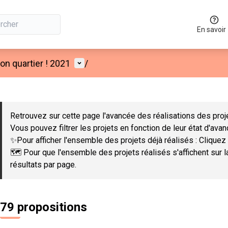
En savoir
Menu utilisateur
n quartier ! 2021
/
 la carte
 suivant est une carte qui présente les éléments de cette page co
Retrouvez sur cette page l'avancée des réalisations des proje
Vous pouvez filtrer les projets en fonction de leur état d'ava
✨Pour afficher l'ensemble des projets déjà réalisés : Cliquez 
🗺️ Pour que l'ensemble des projets réalisés s'affichent sur 
résultats par page.
79 propositions