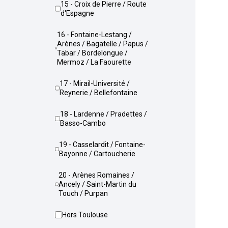
15 - Croix de Pierre / Route
d'Espagne
16 - Fontaine-Lestang /
Arènes / Bagatelle / Papus /
Tabar / Bordelongue /
Mermoz / La Faourette
17 - Mirail-Université /
Reynerie / Bellefontaine
18 - Lardenne / Pradettes /
Basso-Cambo
19 - Casselardit / Fontaine-
Bayonne / Cartoucherie
20 - Arènes Romaines /
Ancely / Saint-Martin du
Touch / Purpan
Hors Toulouse