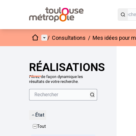
Accueil
Menu principal
/
Consultations
/
Mes idées pour mo
Passer
L'élément
+
−
RÉALISATIONS
Filtrez de façon dynamique les
résultats de votre recherche.
État
Tout