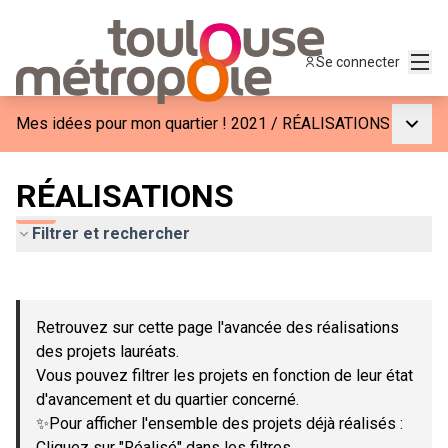
Menu
Se connecter
Menu p
Mes idées pour mon quartier ! 2021
/
RÉALISATIONS
RÉALISATIONS
Filtrer et rechercher
Passer la carte
Leaflet
|
©
OpenStreetMap
contributors
L'élément suivant est une carte qui présente les éléments de c
+
Retrouvez sur cette page l'avancée des réalisations
−
des projets lauréats.
Vous pouvez filtrer les projets en fonction de leur état
d'avancement et du quartier concerné.
✨Pour afficher l'ensemble des projets déjà réalisés :
Cliquez sur "Réalisé" dans les filtres