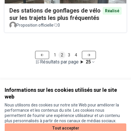
Des stations de gonflages de vélo
Réalisé
sur les trajets les plus fréquentés
Proposition officielle
0
1
2
3
4
Résultats par page :
25
Voir toutes les propositions retirées
Informations sur les cookies utilisés sur le site
web
Nous utilisons des cookies sur notre site Web pour améliorer la
Conditions d'utilisation
performance et les contenus du site. Les cookies nous
Paramètres des cookies
permettent de fournir une expérience utilisateur et un contenu
Je participe ! sur X
Je participe ! sur Facebook
Je participe ! sur Instagram
plus personnalisés à partir de nos canaux de médias sociaux.
(Lien externe)
(Lien externe)
(Lien externe)
Tout accepter