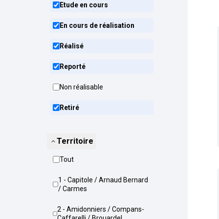
Etude en cours
En cours de réalisation
Réalisé
Reporté
Non réalisable
Retiré
Territoire
Tout
1 - Capitole / Arnaud Bernard
/ Carmes
2 - Amidonniers / Compans-
Caffarelli / Brouardel