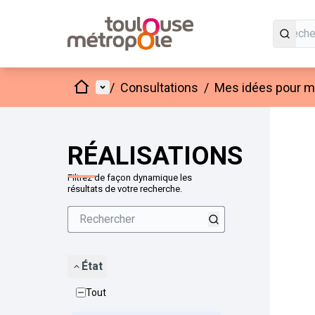
Accueil
Menu principal
/
Consultations
/
Mes idées pour mo
Passer
L'élément
+
−
RÉALISATIONS
Filtrez de façon dynamique les
résultats de votre recherche.
État
Tout