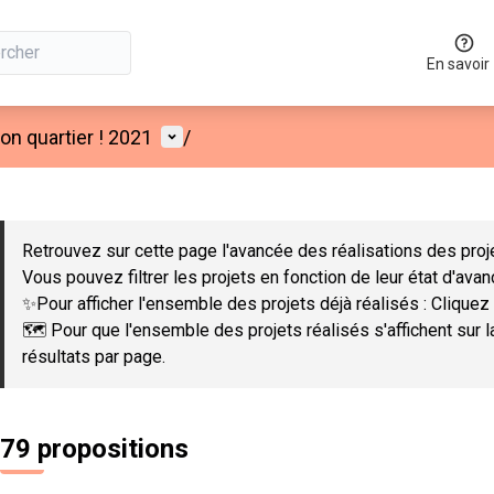
En savoir
Menu utilisateur
n quartier ! 2021
/
 la carte
 suivant est une carte qui présente les éléments de cette page co
Retrouvez sur cette page l'avancée des réalisations des proje
Vous pouvez filtrer les projets en fonction de leur état d'ava
✨Pour afficher l'ensemble des projets déjà réalisés : Cliquez 
🗺️ Pour que l'ensemble des projets réalisés s'affichent sur 
résultats par page.
79 propositions