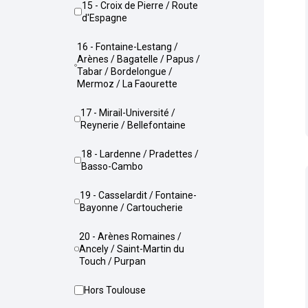
15 - Croix de Pierre / Route
d'Espagne
16 - Fontaine-Lestang /
Arènes / Bagatelle / Papus /
Tabar / Bordelongue /
Mermoz / La Faourette
17 - Mirail-Université /
Reynerie / Bellefontaine
18 - Lardenne / Pradettes /
Basso-Cambo
19 - Casselardit / Fontaine-
Bayonne / Cartoucherie
20 - Arènes Romaines /
Ancely / Saint-Martin du
Touch / Purpan
Hors Toulouse