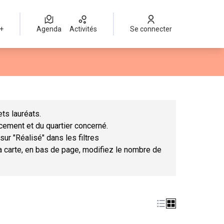
 +
Agenda
Activités
Se connecter
Leaflet
|
©
OpenStreetMap
contributors
mme des points de carte. L'élément peut être utilisé avec un lect
ts lauréats.
ncement et du quartier concerné.
sur "Réalisé" dans les filtres
la carte, en bas de page, modifiez le nombre de