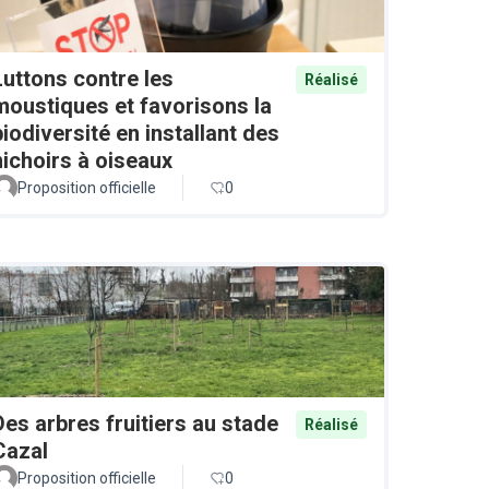
Luttons contre les
Réalisé
moustiques et favorisons la
biodiversité en installant des
nichoirs à oiseaux
Proposition officielle
0
Des arbres fruitiers au stade
Réalisé
Cazal
Proposition officielle
0