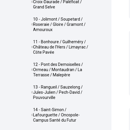
Croix-Daurade / Paléficat /
Grand Selve
10 - Jolimont / Soupetard /
Roseraie / Gloire / Gramont /
Amouroux
11 - Bonhoure / Guilheméry /
Château de l'Hers / Limayrac /
Côte Pavée
12 - Pont des Demoiselles /
Ormeau / Montaudran / La
Terrasse / Malepère
13 - Rangueil / Sauzelong /
Jules-Julien / Pech-David /
Pouvourville
14 - Saint-Simon /
Lafourguette / Oncopole-
Campus Santé du Futur