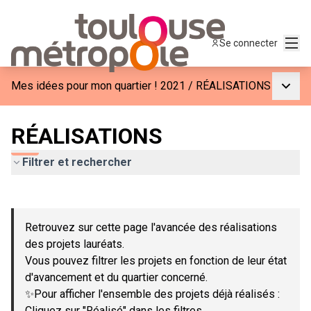
Menu
Se connecter
Menu p
Mes idées pour mon quartier ! 2021
/
RÉALISATIONS
RÉALISATIONS
Filtrer et rechercher
Passer la carte
Leaflet
|
©
OpenStreetMap
contributors
L'élément suivant est une carte qui présente les éléments de c
+
Retrouvez sur cette page l'avancée des réalisations
−
des projets lauréats.
Vous pouvez filtrer les projets en fonction de leur état
d'avancement et du quartier concerné.
✨Pour afficher l'ensemble des projets déjà réalisés :
Cliquez sur "Réalisé" dans les filtres