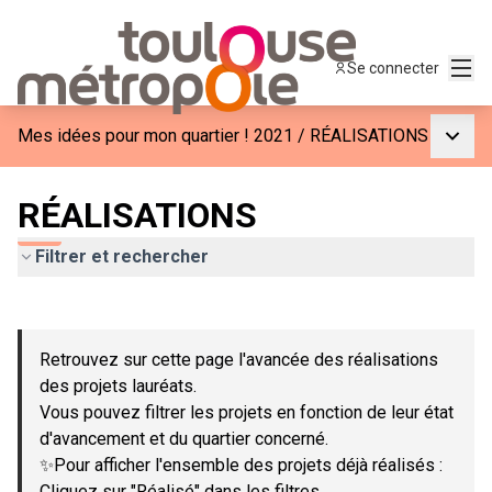
Menu
Se connecter
Menu p
Mes idées pour mon quartier ! 2021
/
RÉALISATIONS
RÉALISATIONS
Filtrer et rechercher
Passer la carte
Leaflet
|
©
OpenStreetMap
contributors
L'élément suivant est une carte qui présente les éléments de c
+
Retrouvez sur cette page l'avancée des réalisations
−
des projets lauréats.
Vous pouvez filtrer les projets en fonction de leur état
d'avancement et du quartier concerné.
✨Pour afficher l'ensemble des projets déjà réalisés :
Cliquez sur "Réalisé" dans les filtres