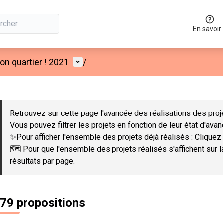
En savoir
Menu utilisateur
n quartier ! 2021
/
 la carte
 suivant est une carte qui présente les éléments de cette page co
Retrouvez sur cette page l'avancée des réalisations des proje
Vous pouvez filtrer les projets en fonction de leur état d'ava
✨Pour afficher l'ensemble des projets déjà réalisés : Cliquez 
🗺️ Pour que l'ensemble des projets réalisés s'affichent sur 
résultats par page.
79 propositions