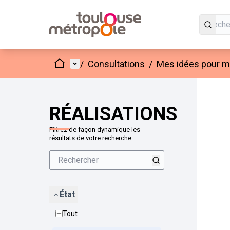
Accueil
Menu principal
/
Consultations
/
Mes idées pour mo
Passer
L'élément
+
−
RÉALISATIONS
Filtrez de façon dynamique les
résultats de votre recherche.
État
Tout