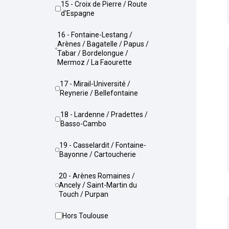
15 - Croix de Pierre / Route
d'Espagne
16 - Fontaine-Lestang /
Arènes / Bagatelle / Papus /
Tabar / Bordelongue /
Mermoz / La Faourette
17 - Mirail-Université /
Reynerie / Bellefontaine
18 - Lardenne / Pradettes /
Basso-Cambo
19 - Casselardit / Fontaine-
Bayonne / Cartoucherie
20 - Arènes Romaines /
Ancely / Saint-Martin du
Touch / Purpan
Hors Toulouse