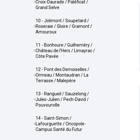
Croix-Daurade / Paléficat /
Grand Selve
10 - Jolimont / Soupetard /
Roseraie / Gloire / Gramont /
Amouroux
11 - Bonhoure / Guilheméry /
Château de l'Hers / Limayrac /
Côte Pavée
12 - Pont des Demoiselles /
Ormeau / Montaudran / La
Terrasse / Malepère
13 - Rangueil / Sauzelong /
Jules-Julien / Pech-David /
Pouvourville
14 - Saint-Simon /
Lafourguette / Oncopole-
Campus Santé du Futur