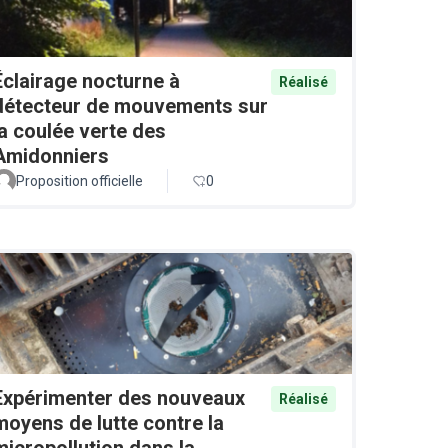
Éclairage nocturne à
Réalisé
détecteur de mouvements sur
la coulée verte des
Amidonniers
Proposition officielle
0
Expérimenter des nouveaux
Réalisé
moyens de lutte contre la
micropollution dans la