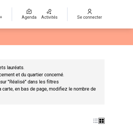
 +
Agenda
Activités
Se connecter
Leaflet
|
©
OpenStreetMap
contributors
mme des points de carte. L'élément peut être utilisé avec un lect
ts lauréats.
ncement et du quartier concerné.
sur "Réalisé" dans les filtres
la carte, en bas de page, modifiez le nombre de