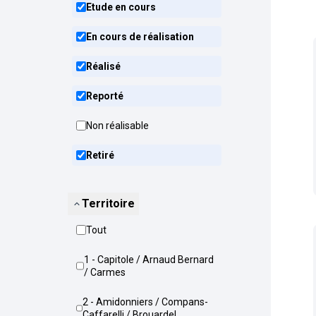
Etude en cours
En cours de réalisation
Réalisé
Reporté
Non réalisable
Retiré
Territoire
Tout
1 - Capitole / Arnaud Bernard
/ Carmes
2 - Amidonniers / Compans-
Caffarelli / Brouardel