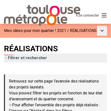
Menu
Se connecter
Menu p
Mes idées pour mon quartier ! 2021
/
RÉALISATIONS
RÉALISATIONS
Filtrer et rechercher
Passer la carte
Leaflet
|
©
OpenStreetMap
contributors
L'élément suivant est une carte qui présente les éléments de c
+
Retrouvez sur cette page l'avancée des réalisations
−
des projets lauréats.
Vous pouvez filtrer les projets en fonction de leur état
d'avancement et du quartier concerné.
✨Pour afficher l'ensemble des projets déjà réalisés :
Cliquez sur "Réalisé" dans les filtres