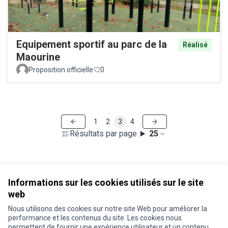
Equipement sportif au parc de la
Réalisé
Maourine
Proposition officielle
0
1
2
3
4
Résultats par page :
25
Voir toutes les propositions retirées
Informations sur les cookies utilisés sur le site
web
Nous utilisons des cookies sur notre site Web pour améliorer la
Conditions d'utilisation
performance et les contenus du site. Les cookies nous
Paramètres des cookies
permettent de fournir une expérience utilisateur et un contenu