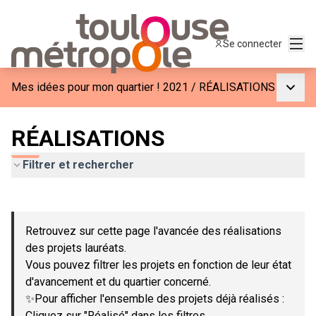
Menu
Se connecter
Menu p
Mes idées pour mon quartier ! 2021
/
RÉALISATIONS
RÉALISATIONS
Filtrer et rechercher
Passer la carte
Leaflet
|
©
OpenStreetMap
contributors
L'élément suivant est une carte qui présente les éléments de c
+
Retrouvez sur cette page l'avancée des réalisations
−
des projets lauréats.
Vous pouvez filtrer les projets en fonction de leur état
d'avancement et du quartier concerné.
✨Pour afficher l'ensemble des projets déjà réalisés :
Cliquez sur "Réalisé" dans les filtres