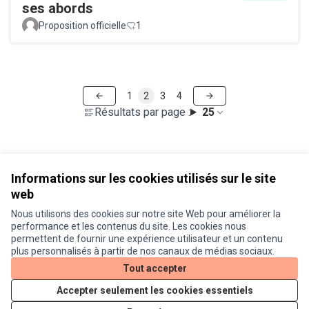
ses abords
Proposition officielle
1
1
2
3
4
Résultats par page :
25
Voir toutes les propositions retirées
Informations sur les cookies utilisés sur le site
web
Nous utilisons des cookies sur notre site Web pour améliorer la
Conditions d'utilisation
performance et les contenus du site. Les cookies nous
Paramètres des cookies
permettent de fournir une expérience utilisateur et un contenu
Je participe ! sur X
Je participe ! sur Facebook
Je participe ! sur Instagram
plus personnalisés à partir de nos canaux de médias sociaux.
(Lien externe)
(Lien externe)
(Lien externe)
Tout accepter
Accepter seulement les cookies essentiels
Licence Cre
(Lien extern