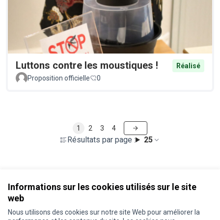
Luttons contre les moustiques !
Réalisé
Proposition officielle
0
1
2
3
4
Résultats par page :
25
Voir toutes les propositions retirées
Informations sur les cookies utilisés sur le site
web
Nous utilisons des cookies sur notre site Web pour améliorer la
Conditions d'utilisation