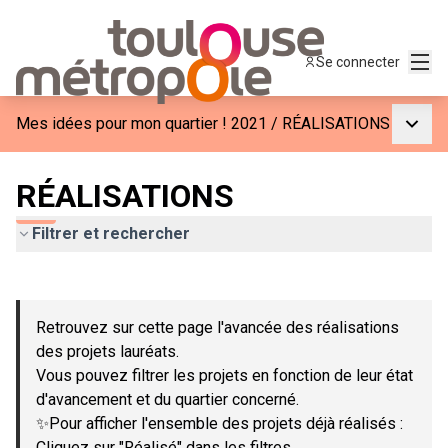
Menu
Se connecter
Menu p
Mes idées pour mon quartier ! 2021
/
RÉALISATIONS
RÉALISATIONS
Filtrer et rechercher
Passer la carte
Leaflet
|
©
OpenStreetMap
contributors
L'élément suivant est une carte qui présente les éléments de c
+
Retrouvez sur cette page l'avancée des réalisations
−
des projets lauréats.
Vous pouvez filtrer les projets en fonction de leur état
d'avancement et du quartier concerné.
✨Pour afficher l'ensemble des projets déjà réalisés :
Cliquez sur "Réalisé" dans les filtres