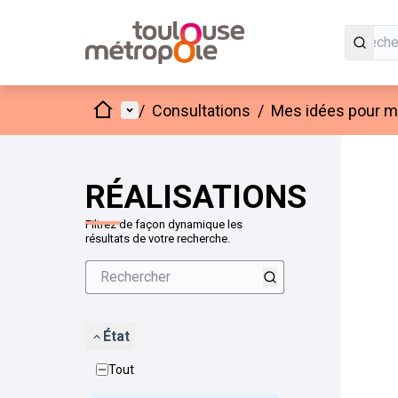
Accueil
Menu principal
/
Consultations
/
Mes idées pour mo
Passer
L'élément
+
−
RÉALISATIONS
Filtrez de façon dynamique les
résultats de votre recherche.
État
Tout