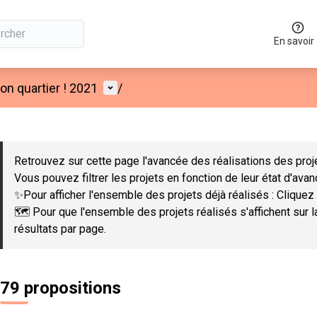
En savoir
Menu utilisateur
n quartier ! 2021
/
 la carte
 suivant est une carte qui présente les éléments de cette page co
Retrouvez sur cette page l'avancée des réalisations des proje
Vous pouvez filtrer les projets en fonction de leur état d'ava
✨Pour afficher l'ensemble des projets déjà réalisés : Cliquez 
🗺️ Pour que l'ensemble des projets réalisés s'affichent sur 
résultats par page.
79 propositions