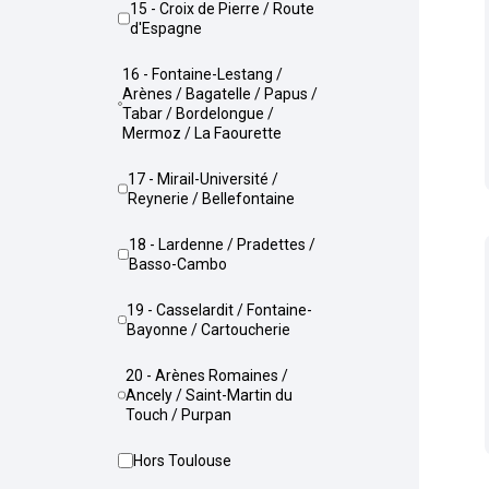
15 - Croix de Pierre / Route
d'Espagne
16 - Fontaine-Lestang /
Arènes / Bagatelle / Papus /
Tabar / Bordelongue /
Mermoz / La Faourette
17 - Mirail-Université /
Reynerie / Bellefontaine
18 - Lardenne / Pradettes /
Basso-Cambo
19 - Casselardit / Fontaine-
Bayonne / Cartoucherie
20 - Arènes Romaines /
Ancely / Saint-Martin du
Touch / Purpan
Hors Toulouse