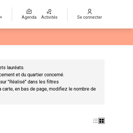
 +
Agenda
Activités
Se connecter
Leaflet
|
©
OpenStreetMap
contributors
mme des points de carte. L'élément peut être utilisé avec un lect
ts lauréats.
ncement et du quartier concerné.
sur "Réalisé" dans les filtres
la carte, en bas de page, modifiez le nombre de