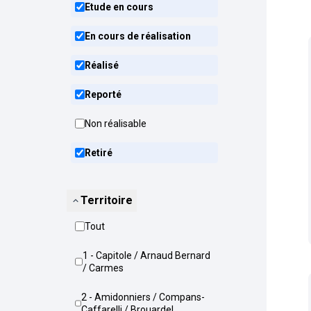
Etude en cours
En cours de réalisation
Réalisé
Reporté
Non réalisable
Retiré
Territoire
Tout
1 - Capitole / Arnaud Bernard
/ Carmes
2 - Amidonniers / Compans-
Caffarelli / Brouardel