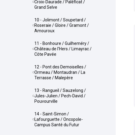
Croix-Daurade / Paléficat /
Grand Selve
10 - Jolimont / Soupetard /
Roseraie / Gloire / Gramont /
Amouroux
11 - Bonhoure / Guilheméry /
Château de l'Hers / Limayrac /
Côte Pavée
12 - Pont des Demoiselles /
Ormeau / Montaudran / La
Terrasse / Malepère
13 - Rangueil / Sauzelong /
Jules-Julien / Pech-David /
Pouvourville
14 - Saint-Simon /
Lafourguette / Oncopole-
Campus Santé du Futur