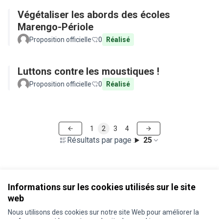
Végétaliser les abords des écoles
Marengo-Périole
Proposition officielle
0
Réalisé
Luttons contre les moustiques !
Proposition officielle
0
Réalisé
1
2
3
4
Résultats par page :
25
Voir toutes les propositions retirées
Informations sur les cookies utilisés sur le site
web
Nous utilisons des cookies sur notre site Web pour améliorer la
Conditions d'utilisation