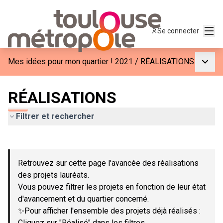
Menu
Se connecter
Menu p
Mes idées pour mon quartier ! 2021
/
RÉALISATIONS
RÉALISATIONS
Filtrer et rechercher
Passer la carte
Leaflet
|
©
OpenStreetMap
contributors
L'élément suivant est une carte qui présente les éléments de c
+
Retrouvez sur cette page l'avancée des réalisations
−
des projets lauréats.
Vous pouvez filtrer les projets en fonction de leur état
d'avancement et du quartier concerné.
✨Pour afficher l'ensemble des projets déjà réalisés :
Cliquez sur "Réalisé" dans les filtres