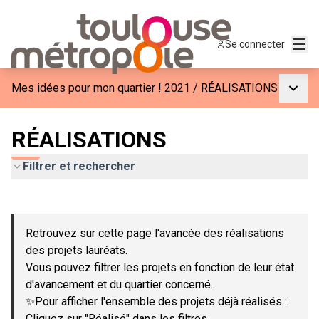
Menu
Se connecter
Menu p
Mes idées pour mon quartier ! 2021
/
RÉALISATIONS
RÉALISATIONS
Filtrer et rechercher
Passer la carte
Leaflet
|
©
OpenStreetMap
contributors
L'élément suivant est une carte qui présente les éléments de c
+
Retrouvez sur cette page l'avancée des réalisations
−
des projets lauréats.
Vous pouvez filtrer les projets en fonction de leur état
d'avancement et du quartier concerné.
✨Pour afficher l'ensemble des projets déjà réalisés :
Cliquez sur "Réalisé" dans les filtres