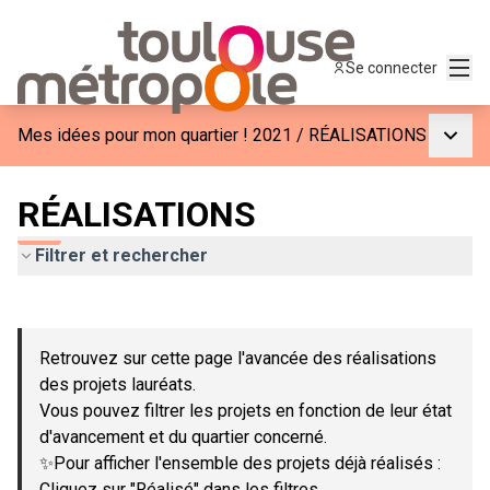
Menu
Se connecter
Menu p
Mes idées pour mon quartier ! 2021
/
RÉALISATIONS
RÉALISATIONS
Filtrer et rechercher
Passer la carte
Leaflet
|
©
OpenStreetMap
contributors
L'élément suivant est une carte qui présente les éléments de c
+
Retrouvez sur cette page l'avancée des réalisations
−
des projets lauréats.
Vous pouvez filtrer les projets en fonction de leur état
d'avancement et du quartier concerné.
✨Pour afficher l'ensemble des projets déjà réalisés :
Cliquez sur "Réalisé" dans les filtres