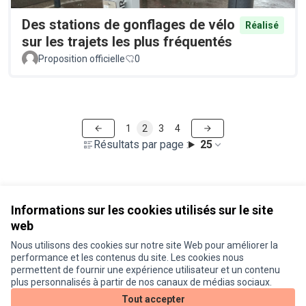
Des stations de gonflages de vélo
Réalisé
sur les trajets les plus fréquentés
Proposition officielle
0
1
2
3
4
Résultats par page :
25
Voir toutes les propositions retirées
Informations sur les cookies utilisés sur le site
web
Nous utilisons des cookies sur notre site Web pour améliorer la
Conditions d'utilisation
performance et les contenus du site. Les cookies nous
Paramètres des cookies
permettent de fournir une expérience utilisateur et un contenu
Je participe ! sur X
Je participe ! sur Facebook
Je participe ! sur Instagram
plus personnalisés à partir de nos canaux de médias sociaux.
(Lien externe)
(Lien externe)
(Lien externe)
Tout accepter