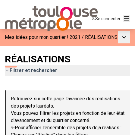
Menu
Se connecter
Menu p
Mes idées pour mon quartier ! 2021
/
RÉALISATIONS
RÉALISATIONS
Filtrer et rechercher
Passer la carte
Leaflet
|
©
OpenStreetMap
contributors
L'élément suivant est une carte qui présente les éléments de c
+
Retrouvez sur cette page l'avancée des réalisations
−
des projets lauréats.
Vous pouvez filtrer les projets en fonction de leur état
d'avancement et du quartier concerné.
✨Pour afficher l'ensemble des projets déjà réalisés :
Cliquez sur "Réalisé" dans les filtres