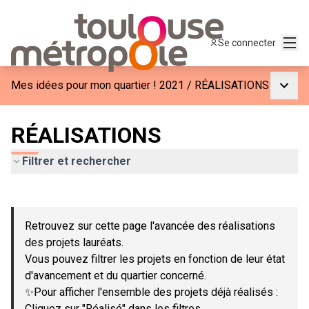
Menu
Se connecter
Menu p
Mes idées pour mon quartier ! 2021
/
RÉALISATIONS
RÉALISATIONS
Filtrer et rechercher
Passer la carte
Leaflet
|
©
OpenStreetMap
contributors
L'élément suivant est une carte qui présente les éléments de c
+
Retrouvez sur cette page l'avancée des réalisations
−
des projets lauréats.
Vous pouvez filtrer les projets en fonction de leur état
d'avancement et du quartier concerné.
✨Pour afficher l'ensemble des projets déjà réalisés :
Cliquez sur "Réalisé" dans les filtres