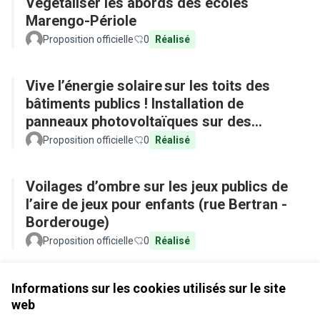
Végétaliser les abords des écoles
Marengo-Périole
Proposition officielle
0
Réalisé
Vive l’énergie solaire sur les toits des
bâtiments publics ! Installation de
panneaux photovoltaïques sur des
équipements publics
Proposition officielle
0
Réalisé
Voilages d’ombre sur les jeux publics de
l’aire de jeux pour enfants (rue Bertran -
Borderouge)
Proposition officielle
0
Réalisé
Voir toutes les propositions retirées
Informations sur les cookies utilisés sur le site
web