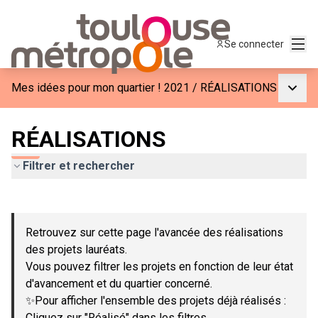
Menu
Se connecter
Menu p
Mes idées pour mon quartier ! 2021
/
RÉALISATIONS
RÉALISATIONS
Filtrer et rechercher
Passer la carte
Leaflet
|
©
OpenStreetMap
contributors
L'élément suivant est une carte qui présente les éléments de c
+
Retrouvez sur cette page l'avancée des réalisations
−
des projets lauréats.
Vous pouvez filtrer les projets en fonction de leur état
d'avancement et du quartier concerné.
✨Pour afficher l'ensemble des projets déjà réalisés :
Cliquez sur "Réalisé" dans les filtres