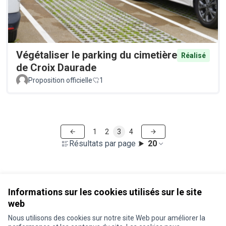
Végétaliser le parking du cimetière
Réalisé
de Croix Daurade
Proposition officielle
1
1
2
3
4
Résultats par page :
20
Voir toutes les propositions retirées
Informations sur les cookies utilisés sur le site
web
Nous utilisons des cookies sur notre site Web pour améliorer la
Conditions d'utilisation