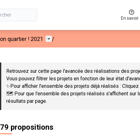
En savoir
Menu utilisateur
n quartier ! 2021
/
 la carte
 suivant est une carte qui présente les éléments de cette page co
Retrouvez sur cette page l'avancée des réalisations des proje
Vous pouvez filtrer les projets en fonction de leur état d'ava
✨Pour afficher l'ensemble des projets déjà réalisés : Cliquez 
🗺️ Pour que l'ensemble des projets réalisés s'affichent sur 
résultats par page.
79 propositions