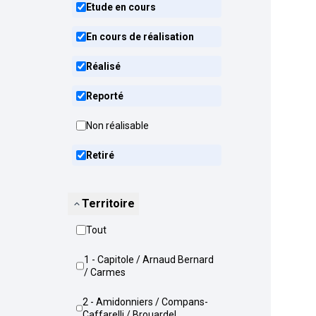
Etude en cours
En cours de réalisation
Réalisé
Reporté
Non réalisable
Retiré
Territoire
Tout
1 - Capitole / Arnaud Bernard
/ Carmes
2 - Amidonniers / Compans-
Caffarelli / Brouardel