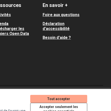
ssources
En savoir +
ivités
Foire aux questions
enda
Déclaration
lécharger les
d'accessibilité
hiers Open Data
Besoin d'aide ?
Je participe ! sur X
Je participe ! sur Faceboo
Je participe ! sur In
Tout accepter
(Lien externe)
(Lien externe)
(Lien externe)
Accepter seulement les
nt de fournir une