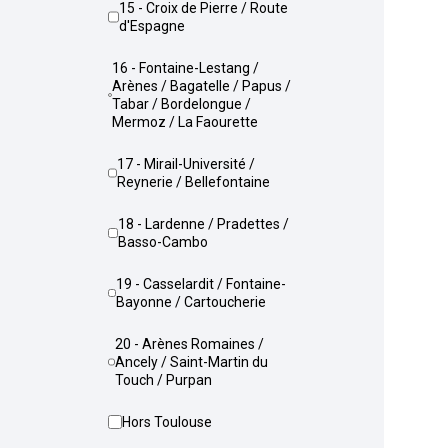
15 - Croix de Pierre / Route
d'Espagne
16 - Fontaine-Lestang /
Arènes / Bagatelle / Papus /
Tabar / Bordelongue /
Mermoz / La Faourette
17 - Mirail-Université /
Reynerie / Bellefontaine
18 - Lardenne / Pradettes /
Basso-Cambo
19 - Casselardit / Fontaine-
Bayonne / Cartoucherie
20 - Arènes Romaines /
Ancely / Saint-Martin du
Touch / Purpan
Hors Toulouse