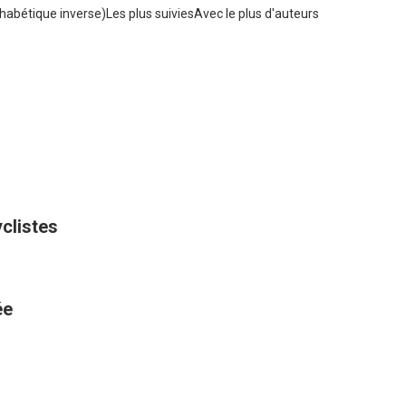
habétique inverse)
Les plus suivies
Avec le plus d'auteurs
yclistes
ée