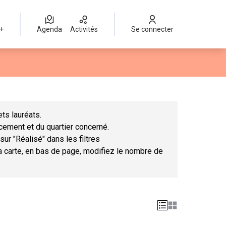
 +
Agenda
Activités
Se connecter
Leaflet
|
©
OpenStreetMap
contributors
mme des points de carte. L'élément peut être utilisé avec un lect
ts lauréats.
ncement et du quartier concerné.
sur "Réalisé" dans les filtres
la carte, en bas de page, modifiez le nombre de