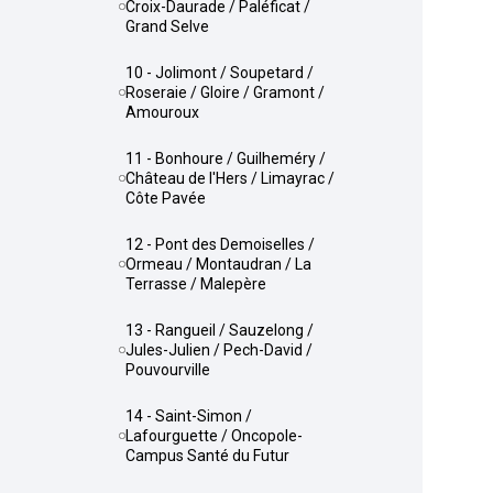
Croix-Daurade / Paléficat /
Grand Selve
10 - Jolimont / Soupetard /
Roseraie / Gloire / Gramont /
Amouroux
11 - Bonhoure / Guilheméry /
Château de l'Hers / Limayrac /
Côte Pavée
12 - Pont des Demoiselles /
Ormeau / Montaudran / La
Terrasse / Malepère
13 - Rangueil / Sauzelong /
Jules-Julien / Pech-David /
Pouvourville
14 - Saint-Simon /
Lafourguette / Oncopole-
Campus Santé du Futur