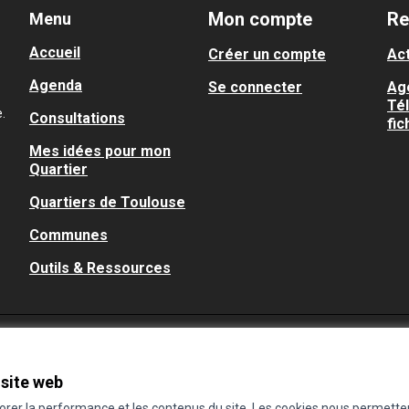
Mon compte
Re
Menu
Accueil
Créer un compte
Act
Agenda
Se connecter
Ag
Té
.
Consultations
fic
Mes idées pour mon
Quartier
Quartiers de Toulouse
Communes
Outils & Ressources
 site web
iorer la performance et les contenus du site. Les cookies nous permette