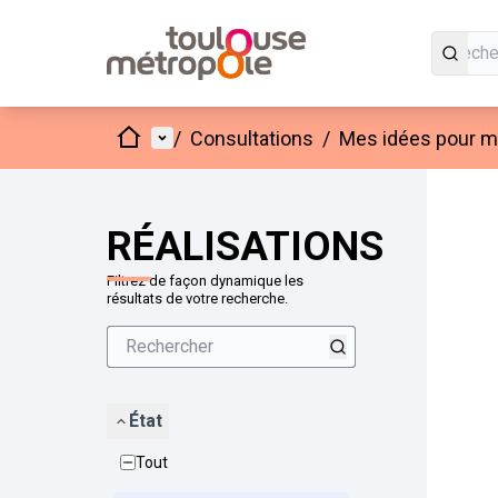
Accueil
Menu principal
/
Consultations
/
Mes idées pour mo
Passer
L'élément
+
−
RÉALISATIONS
Filtrez de façon dynamique les
résultats de votre recherche.
État
Tout