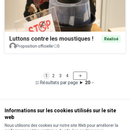
Luttons contre les moustiques !
Réalisé
Proposition officielle
0
1
2
3
4
Résultats par page :
20
Voir toutes les propositions retirées
Informations sur les cookies utilisés sur le site
web
Nous utilisons des cookies sur notre site Web pour améliorer la
Conditions d'utilisation