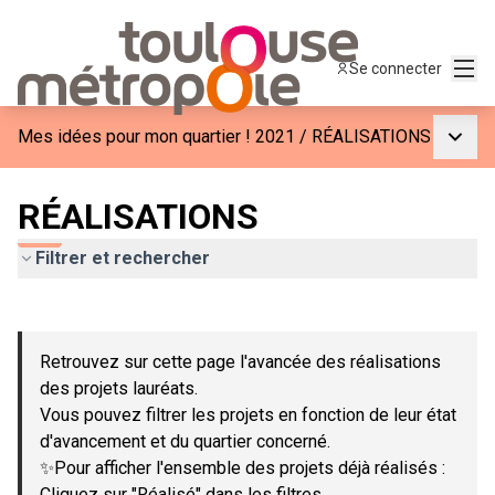
Menu
Se connecter
Menu p
Mes idées pour mon quartier ! 2021
/
RÉALISATIONS
RÉALISATIONS
Filtrer et rechercher
Passer la carte
Leaflet
|
©
OpenStreetMap
contributors
L'élément suivant est une carte qui présente les éléments de c
+
Retrouvez sur cette page l'avancée des réalisations
−
des projets lauréats.
Vous pouvez filtrer les projets en fonction de leur état
d'avancement et du quartier concerné.
✨Pour afficher l'ensemble des projets déjà réalisés :
Cliquez sur "Réalisé" dans les filtres