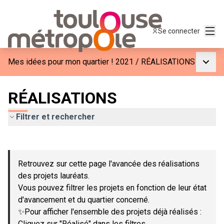
Menu
Se connecter
Menu p
Mes idées pour mon quartier ! 2021
/
RÉALISATIONS
RÉALISATIONS
Filtrer et rechercher
Passer la carte
Leaflet
|
©
OpenStreetMap
contributors
L'élément suivant est une carte qui présente les éléments de c
+
Retrouvez sur cette page l'avancée des réalisations
−
des projets lauréats.
Vous pouvez filtrer les projets en fonction de leur état
d'avancement et du quartier concerné.
✨Pour afficher l'ensemble des projets déjà réalisés :
Cliquez sur "Réalisé" dans les filtres