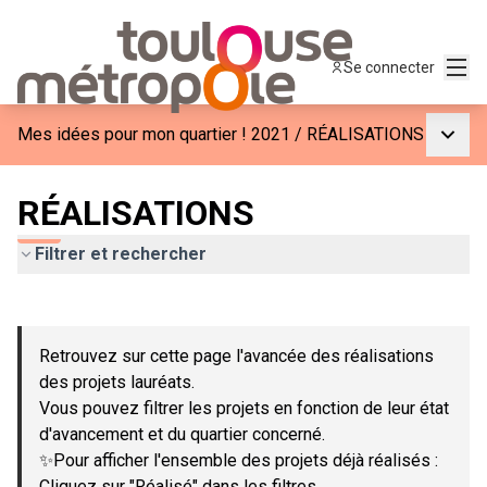
Menu
Se connecter
Menu p
Mes idées pour mon quartier ! 2021
/
RÉALISATIONS
RÉALISATIONS
Filtrer et rechercher
Passer la carte
Leaflet
|
©
OpenStreetMap
contributors
L'élément suivant est une carte qui présente les éléments de c
+
Retrouvez sur cette page l'avancée des réalisations
−
des projets lauréats.
Vous pouvez filtrer les projets en fonction de leur état
d'avancement et du quartier concerné.
✨Pour afficher l'ensemble des projets déjà réalisés :
Cliquez sur "Réalisé" dans les filtres