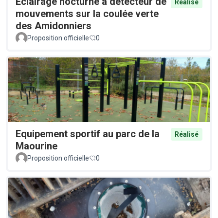
Éclairage nocturne à détecteur de
Réalisé
mouvements sur la coulée verte
des Amidonniers
Proposition officielle
0
Equipement sportif au parc de la
Réalisé
Maourine
Proposition officielle
0