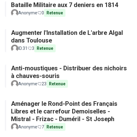
Bataille Militaire aux 7 deniers en 1814
Anonyme
0
Retenue
Augmenter l'Installation de L'arbre Algal
dans Toulouse
ID.31
3
Retenue
Anti-moustiques - Distribuer des nichoirs
à chauves-souris
Anonyme
23
Retenue
Aménager le Rond-Point des Français
Libres et le carrefour Demoiselles -
Mistral - Frizac - Duméril - St Joseph
Anonyme
7
Retenue