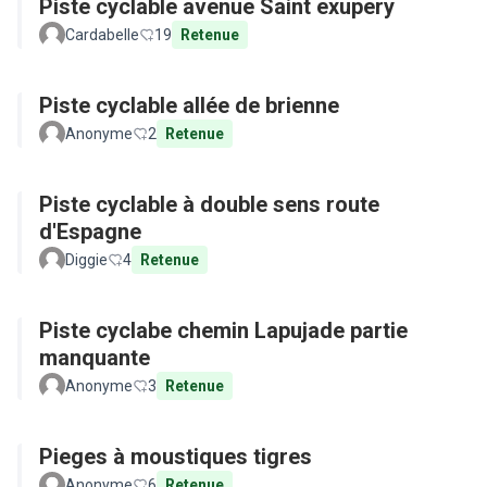
Piste cyclable avenue Saint exupery
Cardabelle
19
Retenue
Piste cyclable allée de brienne
Anonyme
2
Retenue
Piste cyclable à double sens route
d'Espagne
Diggie
4
Retenue
Piste cyclabe chemin Lapujade partie
manquante
Anonyme
3
Retenue
Pieges à moustiques tigres
Anonyme
6
Retenue