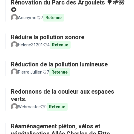
Rénovation du Parc des Argoulets 🌳🌱🌺
🌻
Anonyme
7
Retenue
Réduire la pollution sonore
Helene31201
4
Retenue
Réduction de la pollution lumineuse
Pierre Jullien
7
Retenue
Redonnons de la couleur aux espaces
verts.
Webmaster
0
Retenue
Réaménagement piéton, vélos et
végétalisation Allée Charles de Fitte