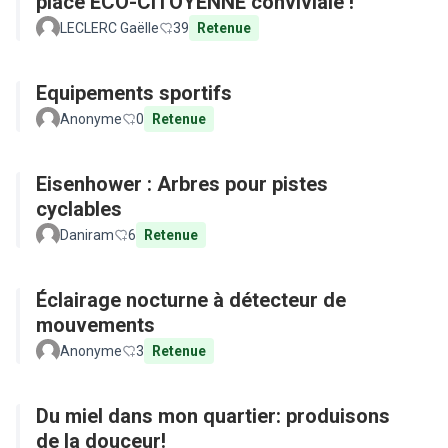
place ECO-CITOYENNE conviviale !
LECLERC Gaëlle
39
Retenue
Equipements sportifs
Anonyme
0
Retenue
Eisenhower : Arbres pour pistes
cyclables
Daniram
6
Retenue
Éclairage nocturne à détecteur de
mouvements
Anonyme
3
Retenue
Du miel dans mon quartier: produisons
de la douceur!