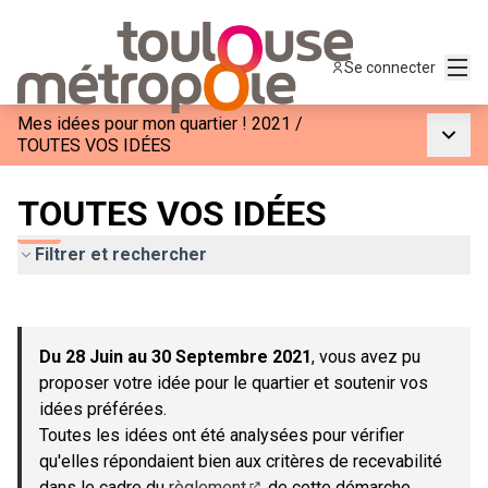
Menu
Se connecter
Mes idées pour mon quartier ! 2021
/
Menu p
TOUTES VOS IDÉES
TOUTES VOS IDÉES
Filtrer et rechercher
Passer la carte
Leaflet
|
©
OpenStreetMap
contributors
L'élément suivant est une carte qui présente les éléments de c
+
Du 28 Juin au 30 Septembre 2021
, vous avez pu
−
proposer votre idée pour le quartier et soutenir vos
idées préférées.
Toutes les idées ont été analysées pour vérifier
qu'elles répondaient bien aux critères de recevabilité
dans le cadre du
règlement
de cette démarche