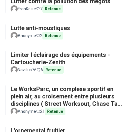
Lutter contre la pollution des mégots
FranKoise
7
Retenue
Lutte anti-moustiques
Anonyme
2
Retenue
Limiter l'éclairage des équipements -
Cartoucherie-Zenith
Navillus76
6
Retenue
Le WorksParc, un complexe sportif en
plein air, au croisement entre plusieurs
disciplines ( Street Worksout, Chase Tag,
Parkour)
Anonyme
21
Retenue
L'ornemental fruitier