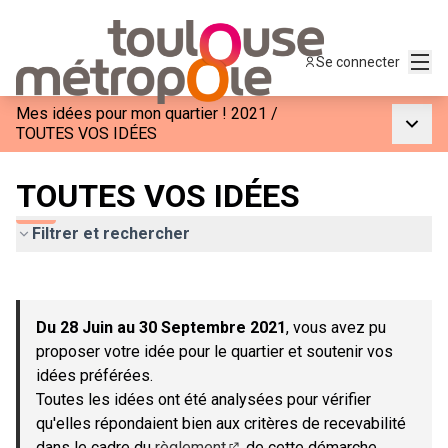
Menu
Se connecter
Mes idées pour mon quartier ! 2021
/
Menu p
TOUTES VOS IDÉES
TOUTES VOS IDÉES
Filtrer et rechercher
Passer la carte
Leaflet
|
©
OpenStreetMap
contributors
L'élément suivant est une carte qui présente les éléments de c
+
Du 28 Juin au 30 Septembre 2021
, vous avez pu
−
proposer votre idée pour le quartier et soutenir vos
idées préférées.
Toutes les idées ont été analysées pour vérifier
qu'elles répondaient bien aux critères de recevabilité
dans le cadre du
règlement
de cette démarche