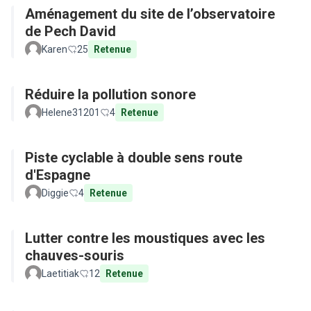
Aménagement du site de l’observatoire
de Pech David
Karen
25
Retenue
Réduire la pollution sonore
Helene31201
4
Retenue
Piste cyclable à double sens route
d'Espagne
Diggie
4
Retenue
Lutter contre les moustiques avec les
chauves-souris
Laetitiak
12
Retenue