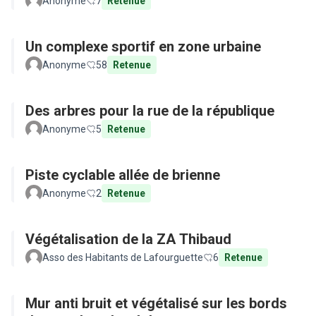
Anonyme
7
Retenue
Un complexe sportif en zone urbaine
Anonyme
58
Retenue
Des arbres pour la rue de la république
Anonyme
5
Retenue
Piste cyclable allée de brienne
Anonyme
2
Retenue
Végétalisation de la ZA Thibaud
Asso des Habitants de Lafourguette
6
Retenue
Mur anti bruit et végétalisé sur les bords