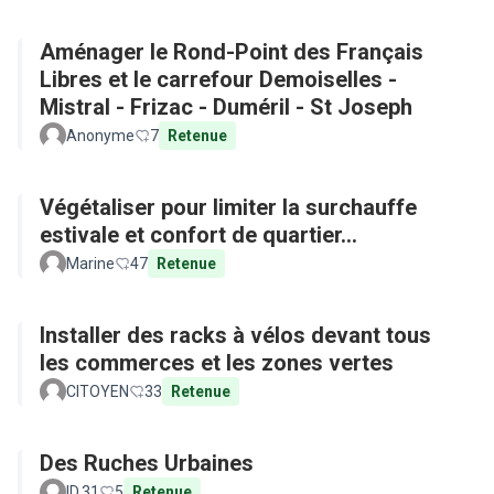
Aménager le Rond-Point des Français
Libres et le carrefour Demoiselles -
Mistral - Frizac - Duméril - St Joseph
Anonyme
7
Retenue
Végétaliser pour limiter la surchauffe
estivale et confort de quartier...
Marine
47
Retenue
Installer des racks à vélos devant tous
les commerces et les zones vertes
CITOYEN
33
Retenue
Des Ruches Urbaines
ID.31
5
Retenue