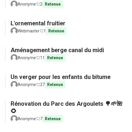
Anonyme
2
Retenue
L'ornemental fruitier
Webmaster
1
Retenue
Aménagement berge canal du midi
Anonyme
11
Retenue
Un verger pour les enfants du bitume
Anonyme
27
Retenue
Rénovation du Parc des Argoulets 🌳🌱🌺
🌻
Anonyme
7
Retenue