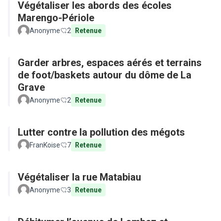
Végétaliser les abords des écoles
Marengo-Périole
Anonyme
2
Retenue
Garder arbres, espaces aérés et terrains
de foot/baskets autour du dôme de La
Grave
Anonyme
2
Retenue
Lutter contre la pollution des mégots
FranKoise
7
Retenue
Végétaliser la rue Matabiau
Anonyme
3
Retenue