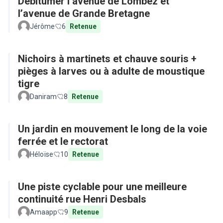
Débitumer l’avenue de Lombez et
l’avenue de Grande Bretagne
Jérôme
6
Retenue
Nichoirs à martinets et chauve souris +
pièges à larves ou à adulte de moustique
tigre
Daniram
8
Retenue
Un jardin en mouvement le long de la voie
ferrée et le rectorat
Héloïse
10
Retenue
Une piste cyclable pour une meilleure
continuité rue Henri Desbals
Amaapp
9
Retenue