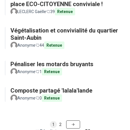
place ECO-CITOYENNE conviviale !
LECLERC Gaëlle
39
Retenue
Végétalisation et convivialité du quartier
Saint-Aubin
Anonyme
44
Retenue
Pénaliser les motards bruyants
Anonyme
1
Retenue
Composte partagé 'lalala'lande
Anonyme
0
Retenue
1
2