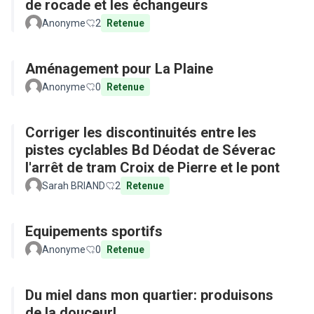
de rocade et les échangeurs
Anonyme
2
Retenue
Aménagement pour La Plaine
Anonyme
0
Retenue
Corriger les discontinuités entre les
pistes cyclables Bd Déodat de Séverac
l'arrêt de tram Croix de Pierre et le pont
Sarah BRIAND
2
Retenue
Equipements sportifs
Anonyme
0
Retenue
Du miel dans mon quartier: produisons
de la douceur!