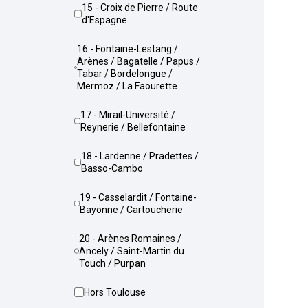
15 - Croix de Pierre / Route
d'Espagne
16 - Fontaine-Lestang /
Arènes / Bagatelle / Papus /
Tabar / Bordelongue /
Mermoz / La Faourette
17 - Mirail-Université /
Reynerie / Bellefontaine
18 - Lardenne / Pradettes /
Basso-Cambo
19 - Casselardit / Fontaine-
Bayonne / Cartoucherie
20 - Arènes Romaines /
Ancely / Saint-Martin du
Touch / Purpan
Hors Toulouse