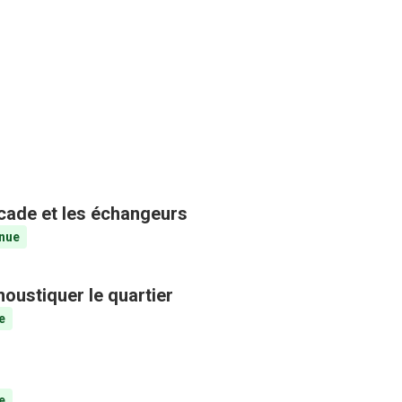
ocade et les échangeurs
nue
oustiquer le quartier
e
e