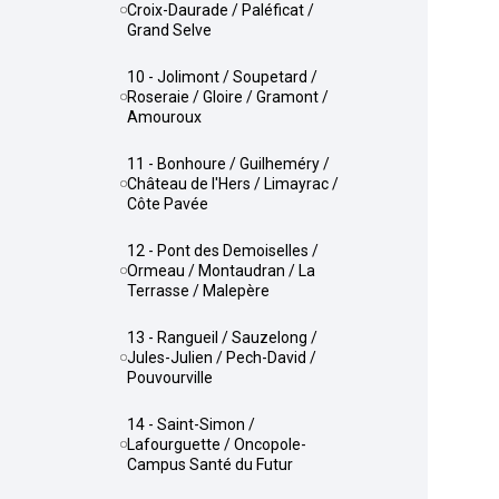
Croix-Daurade / Paléficat /
Grand Selve
10 - Jolimont / Soupetard /
Roseraie / Gloire / Gramont /
Amouroux
11 - Bonhoure / Guilheméry /
Château de l'Hers / Limayrac /
Côte Pavée
12 - Pont des Demoiselles /
Ormeau / Montaudran / La
Terrasse / Malepère
13 - Rangueil / Sauzelong /
Jules-Julien / Pech-David /
Pouvourville
14 - Saint-Simon /
Lafourguette / Oncopole-
Campus Santé du Futur