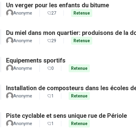
Un verger pour les enfants du bitume
Anonyme
27
Retenue
Du miel dans mon quartier: produisons de la d
Anonyme
29
Retenue
Equipements sportifs
Anonyme
0
Retenue
Installation de composteurs dans les écoles de 
Anonyme
1
Retenue
Piste cyclable et sens unique rue de Périole
Anonyme
1
Retenue