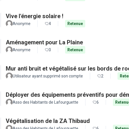
Vive l'énergie solaire !
Anonyme
4
Retenue
Aménagement pour La Plaine
Anonyme
0
Retenue
Mur anti bruit et végétalisé sur les bords de r
Utilisateur ayant supprimé son compte
2
Rete
Déployer des équipements préventifs pour dém
Asso des Habitants de Lafourguette
6
Retenu
Végétalisation de la ZA Thibaud
Asso des Habitants de Lafourguette
6
Retenu