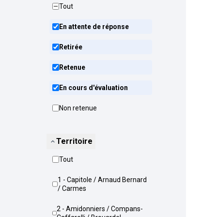
Tout
En attente de réponse
Retirée
Retenue
En cours d'évaluation
Non retenue
Territoire
Tout
1 - Capitole / Arnaud Bernard
/ Carmes
2 - Amidonniers / Compans-