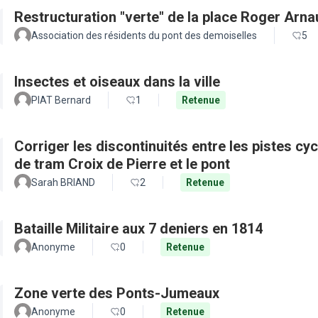
Restructuration "verte" de la place Roger Arn
Association des résidents du pont des demoiselles
5
Insectes et oiseaux dans la ville
PIAT Bernard
1
Retenue
Corriger les discontinuités entre les pistes cy
de tram Croix de Pierre et le pont
Sarah BRIAND
2
Retenue
Bataille Militaire aux 7 deniers en 1814
Anonyme
0
Retenue
Zone verte des Ponts-Jumeaux
Anonyme
0
Retenue