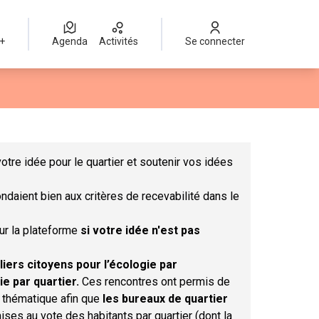
 +
Agenda
Activités
Se connecter
Leaflet
|
©
OpenStreetMap
contributors
mme des points de carte. L'élément peut être utilisé avec un lect
otre idée pour le quartier et soutenir vos idées
ndaient bien aux critères de recevabilité dans le
sur la plateforme
si votre idée n'est pas
liers citoyens pour l’écologie par
ie par quartier.
Ces rencontres ont permis de
r thématique afin que
les bureaux de quartier
ises au vote des habitants par quartier (dont la