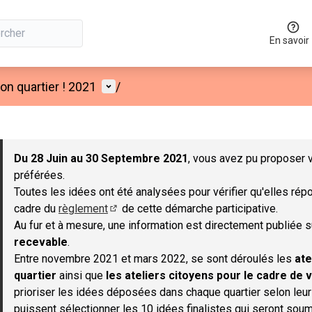
En savoir
Menu utilisateur
n quartier ! 2021
/
 la carte
 suivant est une carte qui présente les éléments de cette page co
Du 28 Juin au 30 Septembre 2021
, vous avez pu proposer v
préférées.
Toutes les idées ont été analysées pour vérifier qu'elles répo
cadre du
règlement
de cette démarche participative.
(S'ouvre dans un nouvel onglet)
Au fur et à mesure, une information est directement publiée 
recevable
.
Entre novembre 2021 et mars 2022, se sont déroulés les
ate
quartier
ainsi que
les ateliers citoyens pour le cadre de v
prioriser les idées déposées dans chaque quartier selon leu
puissent sélectionner les 10 idées finalistes qui seront soum