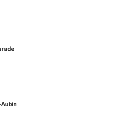
aurade
t-Aubin