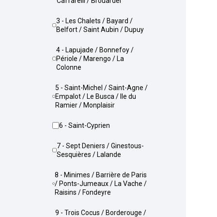
Caffarelli / Brouardel
3 - Les Chalets / Bayard /
Belfort / Saint Aubin / Dupuy
4 - Lapujade / Bonnefoy /
Périole / Marengo / La
Colonne
5 - Saint-Michel / Saint-Agne /
Empalot / Le Busca / Ile du
Ramier / Monplaisir
6 - Saint-Cyprien
7 - Sept Deniers / Ginestous-
Sesquières / Lalande
8 - Minimes / Barrière de Paris
/ Ponts-Jumeaux / La Vache /
Raisins / Fondeyre
9 - Trois Cocus / Borderouge /