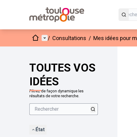
Accueil
Menu principal
/
Consultations
/
Mes idées pour mo
Passer
L'élément
+
−
TOUTES VOS
IDÉES
Filtrez de façon dynamique les
résultats de votre recherche.
État