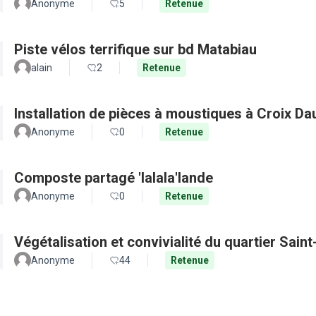
Anonyme
5
Retenue
Piste vélos terrifique sur bd Matabiau
alain
2
Retenue
Installation de pièces à moustiques à Croix D
Anonyme
0
Retenue
Composte partagé 'lalala'lande
Anonyme
0
Retenue
Végétalisation et convivialité du quartier Sain
Anonyme
44
Retenue