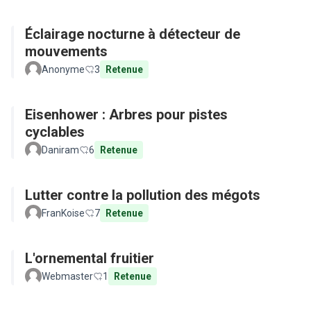
Éclairage nocturne à détecteur de
mouvements
Anonyme
3
Retenue
Eisenhower : Arbres pour pistes
cyclables
Daniram
6
Retenue
Lutter contre la pollution des mégots
FranKoise
7
Retenue
L'ornemental fruitier
Webmaster
1
Retenue