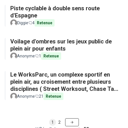
Piste cyclable à double sens route
d'Espagne
Diggie
4
Retenue
Voilage d'ombres sur les jeux public de
plein air pour enfants
Anonyme
1
Retenue
Le WorksParc, un complexe sportif en
plein air, au croisement entre plusieurs
disciplines ( Street Worksout, Chase Tag,
Parkour)
Anonyme
21
Retenue
1
2