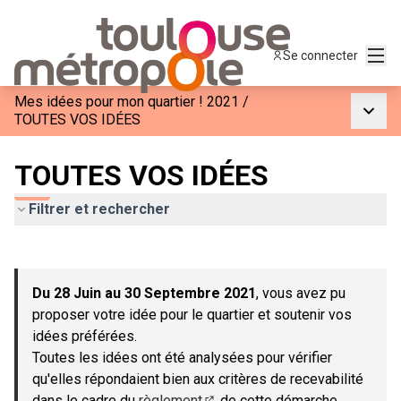
Menu
Se connecter
Mes idées pour mon quartier ! 2021
/
Menu p
TOUTES VOS IDÉES
TOUTES VOS IDÉES
Filtrer et rechercher
Passer la carte
Leaflet
|
©
OpenStreetMap
contributors
L'élément suivant est une carte qui présente les éléments de c
+
Du 28 Juin au 30 Septembre 2021
, vous avez pu
−
proposer votre idée pour le quartier et soutenir vos
idées préférées.
Toutes les idées ont été analysées pour vérifier
qu'elles répondaient bien aux critères de recevabilité
dans le cadre du
règlement
de cette démarche