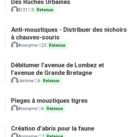
Des Ruches Urbaines
ID.31
5
Retenue
Anti-moustiques - Distribuer des nichoirs
à chauves-souris
Anonyme
23
Retenue
Débitumer l’avenue de Lombez et
l’avenue de Grande Bretagne
Jérôme
6
Retenue
Pieges à moustiques tigres
Anonyme
6
Retenue
Création d’abris pour la faune
Anonyme
7
Retenue