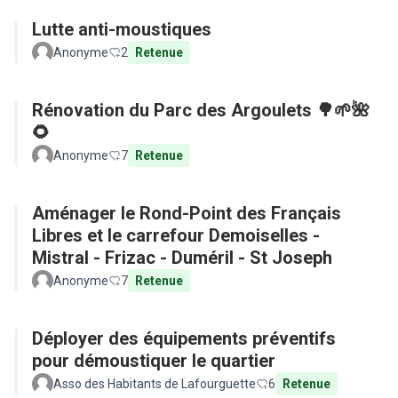
Lutte anti-moustiques
Anonyme
2
Retenue
Rénovation du Parc des Argoulets 🌳🌱🌺
🌻
Anonyme
7
Retenue
Aménager le Rond-Point des Français
Libres et le carrefour Demoiselles -
Mistral - Frizac - Duméril - St Joseph
Anonyme
7
Retenue
Déployer des équipements préventifs
pour démoustiquer le quartier
Asso des Habitants de Lafourguette
6
Retenue