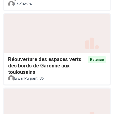
Héloïse
4
Réouverture des espaces verts
Retenue
des bords de Garonne aux
toulousains
ErwanPurpan
35