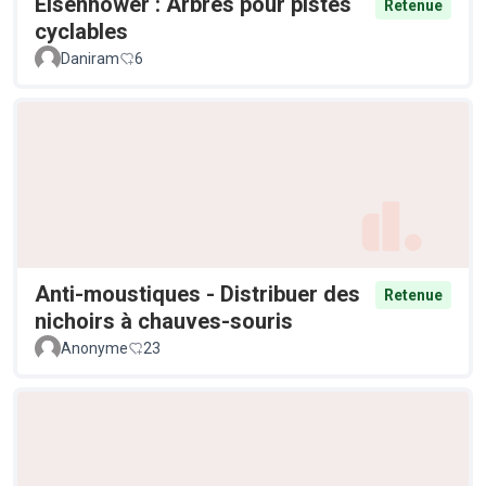
Eisenhower : Arbres pour pistes
Retenue
cyclables
Daniram
6
Anti-moustiques - Distribuer des
Retenue
nichoirs à chauves-souris
Anonyme
23