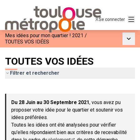
Menu
Se connecter
Mes idées pour mon quartier ! 2021
/
Menu p
TOUTES VOS IDÉES
TOUTES VOS IDÉES
Filtrer et rechercher
Passer la carte
Leaflet
|
©
OpenStreetMap
contributors
L'élément suivant est une carte qui présente les éléments de c
+
Du 28 Juin au 30 Septembre 2021
, vous avez pu
−
proposer votre idée pour le quartier et soutenir vos
idées préférées.
Toutes les idées ont été analysées pour vérifier
qu'elles répondaient bien aux critères de recevabilité
dans le cadre du
règlement
de cette démarche