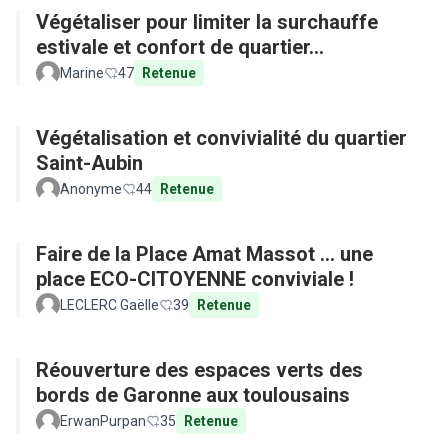
Végétaliser pour limiter la surchauffe
estivale et confort de quartier...
Marine
47
Retenue
Végétalisation et convivialité du quartier
Saint-Aubin
Anonyme
44
Retenue
Faire de la Place Amat Massot ... une
place ECO-CITOYENNE conviviale !
LECLERC Gaëlle
39
Retenue
Réouverture des espaces verts des
bords de Garonne aux toulousains
ErwanPurpan
35
Retenue