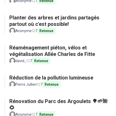
Anonyme
7
Retenue
Planter des arbres et jardins partagés
partout où c'est possible!
Anonyme
7
Retenue
Réaménagement piéton, vélos et
végétalisation Allée Charles de Fitte
david_
7
Retenue
Réduction de la pollution lumineuse
Pierre Jullien
7
Retenue
Rénovation du Parc des Argoulets 🌳🌱🌺
🌻
Anonyme
7
Retenue