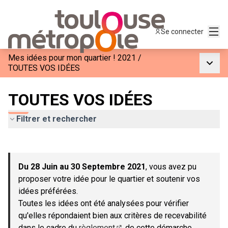
Menu
Se connecter
Mes idées pour mon quartier ! 2021
/
Menu p
TOUTES VOS IDÉES
TOUTES VOS IDÉES
Filtrer et rechercher
Passer la carte
Leaflet
|
©
OpenStreetMap
contributors
L'élément suivant est une carte qui présente les éléments de c
+
Du 28 Juin au 30 Septembre 2021
, vous avez pu
−
proposer votre idée pour le quartier et soutenir vos
idées préférées.
Toutes les idées ont été analysées pour vérifier
qu'elles répondaient bien aux critères de recevabilité
dans le cadre du
règlement
de cette démarche