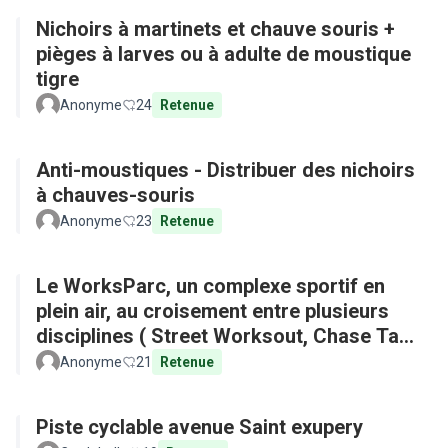
Nichoirs à martinets et chauve souris +
pièges à larves ou à adulte de moustique
tigre
Anonyme
24
Retenue
Anti-moustiques - Distribuer des nichoirs
à chauves-souris
Anonyme
23
Retenue
Le WorksParc, un complexe sportif en
plein air, au croisement entre plusieurs
disciplines ( Street Worksout, Chase Tag,
Parkour)
Anonyme
21
Retenue
Piste cyclable avenue Saint exupery