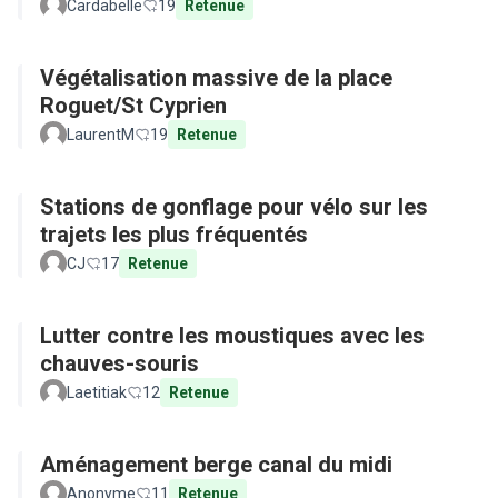
Cardabelle
19
Retenue
Végétalisation massive de la place
Roguet/St Cyprien
LaurentM
19
Retenue
Stations de gonflage pour vélo sur les
trajets les plus fréquentés
CJ
17
Retenue
Lutter contre les moustiques avec les
chauves-souris
Laetitiak
12
Retenue
Aménagement berge canal du midi
Anonyme
11
Retenue