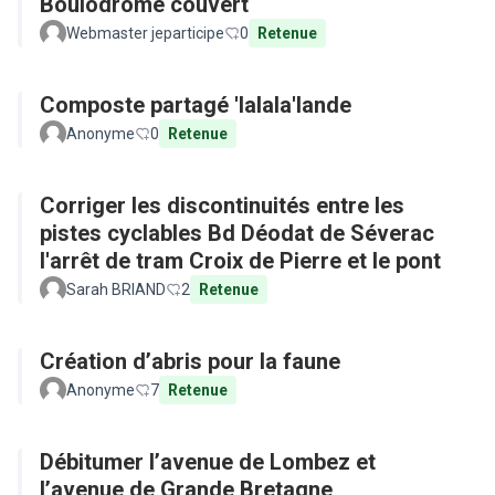
Boulodrome couvert
Webmaster jeparticipe
0
Retenue
Composte partagé 'lalala'lande
Anonyme
0
Retenue
Corriger les discontinuités entre les
pistes cyclables Bd Déodat de Séverac
l'arrêt de tram Croix de Pierre et le pont
Sarah BRIAND
2
Retenue
Création d’abris pour la faune
Anonyme
7
Retenue
Débitumer l’avenue de Lombez et
l’avenue de Grande Bretagne