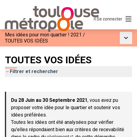
Menu
Se connecter
Mes idées pour mon quartier ! 2021
/
Menu p
TOUTES VOS IDÉES
TOUTES VOS IDÉES
Filtrer et rechercher
Passer la carte
Leaflet
|
©
OpenStreetMap
contributors
L'élément suivant est une carte qui présente les éléments de c
+
Du 28 Juin au 30 Septembre 2021
, vous avez pu
−
proposer votre idée pour le quartier et soutenir vos
idées préférées.
Toutes les idées ont été analysées pour vérifier
qu'elles répondaient bien aux critères de recevabilité
dans le cadre du
règlement
de cette démarche