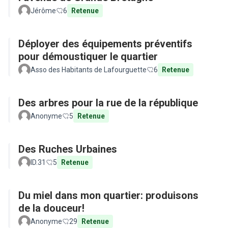
Jérôme
6
Retenue
Déployer des équipements préventifs
pour démoustiquer le quartier
Asso des Habitants de Lafourguette
6
Retenue
Des arbres pour la rue de la république
Anonyme
5
Retenue
Des Ruches Urbaines
ID.31
5
Retenue
Du miel dans mon quartier: produisons
de la douceur!
Anonyme
29
Retenue