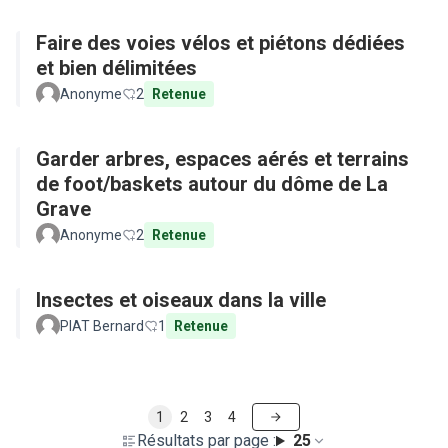
Faire des voies vélos et piétons dédiées
et bien délimitées
Anonyme
2
Retenue
Garder arbres, espaces aérés et terrains
de foot/baskets autour du dôme de La
Grave
Anonyme
2
Retenue
Insectes et oiseaux dans la ville
PIAT Bernard
1
Retenue
1
2
3
4
Résultats par page :
25