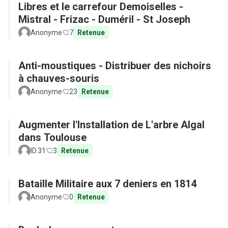
Libres et le carrefour Demoiselles -
Mistral - Frizac - Duméril - St Joseph
Anonyme
7
Retenue
Anti-moustiques - Distribuer des nichoirs
à chauves-souris
Anonyme
23
Retenue
Augmenter l'Installation de L'arbre Algal
dans Toulouse
ID.31
3
Retenue
Bataille Militaire aux 7 deniers en 1814
Anonyme
0
Retenue