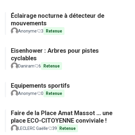
Éclairage nocturne à détecteur de
mouvements
Anonyme
3
Retenue
Eisenhower : Arbres pour pistes
cyclables
Daniram
6
Retenue
Equipements sportifs
Anonyme
0
Retenue
Faire de la Place Amat Massot ... une
place ECO-CITOYENNE conviviale !
LECLERC Gaëlle
39
Retenue