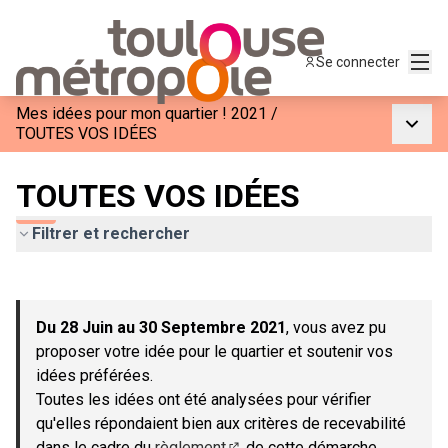
Menu
Se connecter
Mes idées pour mon quartier ! 2021
/
Menu p
TOUTES VOS IDÉES
TOUTES VOS IDÉES
Filtrer et rechercher
Passer la carte
Leaflet
|
©
OpenStreetMap
contributors
L'élément suivant est une carte qui présente les éléments de c
+
Du 28 Juin au 30 Septembre 2021
, vous avez pu
−
proposer votre idée pour le quartier et soutenir vos
idées préférées.
Toutes les idées ont été analysées pour vérifier
qu'elles répondaient bien aux critères de recevabilité
dans le cadre du
règlement
de cette démarche