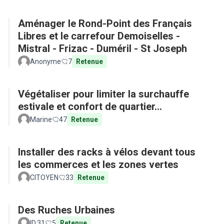
Aménager le Rond-Point des Français
Libres et le carrefour Demoiselles -
Mistral - Frizac - Duméril - St Joseph
Anonyme
7
Retenue
Végétaliser pour limiter la surchauffe
estivale et confort de quartier...
Marine
47
Retenue
Installer des racks à vélos devant tous
les commerces et les zones vertes
CITOYEN
33
Retenue
Des Ruches Urbaines
ID.31
5
Retenue