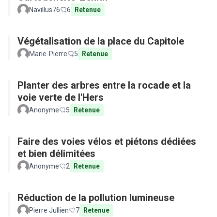
Navillus76
6
Retenue
Végétalisation de la place du Capitole
Marie-Pierre
5
Retenue
Planter des arbres entre la rocade et la
voie verte de l'Hers
Anonyme
5
Retenue
Faire des voies vélos et piétons dédiées
et bien délimitées
Anonyme
2
Retenue
Réduction de la pollution lumineuse
Pierre Jullien
7
Retenue