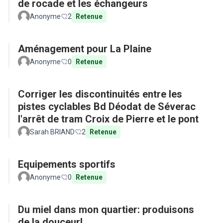
de rocade et les échangeurs
Anonyme
2
Retenue
Aménagement pour La Plaine
Anonyme
0
Retenue
Corriger les discontinuités entre les
pistes cyclables Bd Déodat de Séverac
l'arrêt de tram Croix de Pierre et le pont
Sarah BRIAND
2
Retenue
Equipements sportifs
Anonyme
0
Retenue
Du miel dans mon quartier: produisons
de la douceur!