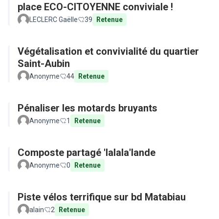
place ECO-CITOYENNE conviviale !
LECLERC Gaëlle
39
Retenue
Végétalisation et convivialité du quartier
Saint-Aubin
Anonyme
44
Retenue
Pénaliser les motards bruyants
Anonyme
1
Retenue
Composte partagé 'lalala'lande
Anonyme
0
Retenue
Piste vélos terrifique sur bd Matabiau
alain
2
Retenue