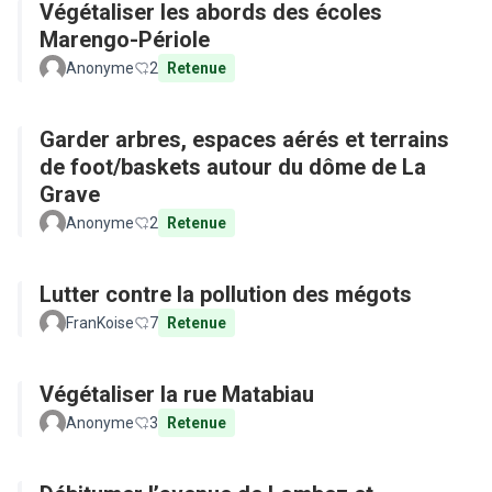
Végétaliser les abords des écoles
Marengo-Périole
Anonyme
2
Retenue
Garder arbres, espaces aérés et terrains
de foot/baskets autour du dôme de La
Grave
Anonyme
2
Retenue
Lutter contre la pollution des mégots
FranKoise
7
Retenue
Végétaliser la rue Matabiau
Anonyme
3
Retenue