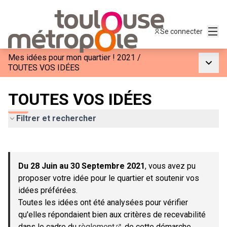
Menu
Se connecter
Mes idées pour mon quartier ! 2021
/
Menu p
TOUTES VOS IDÉES
TOUTES VOS IDÉES
Filtrer et rechercher
Passer la carte
Leaflet
|
©
OpenStreetMap
contributors
L'élément suivant est une carte qui présente les éléments de c
+
Du 28 Juin au 30 Septembre 2021
, vous avez pu
−
proposer votre idée pour le quartier et soutenir vos
idées préférées.
Toutes les idées ont été analysées pour vérifier
qu'elles répondaient bien aux critères de recevabilité
dans le cadre du
règlement
de cette démarche