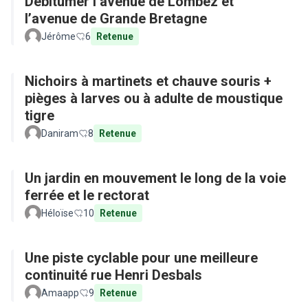
Débitumer l’avenue de Lombez et
l’avenue de Grande Bretagne
Jérôme
6
Retenue
Nichoirs à martinets et chauve souris +
pièges à larves ou à adulte de moustique
tigre
Daniram
8
Retenue
Un jardin en mouvement le long de la voie
ferrée et le rectorat
Héloïse
10
Retenue
Une piste cyclable pour une meilleure
continuité rue Henri Desbals
Amaapp
9
Retenue