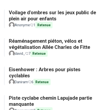
Voilage d'ombres sur les jeux public de
plein air pour enfants
Anonyme
1
Retenue
Réaménagement piéton, vélos et
végétalisation Allée Charles de Fitte
david_
7
Retenue
Eisenhower : Arbres pour pistes
cyclables
Daniram
6
Retenue
Piste cyclabe chemin Lapujade partie
manquante