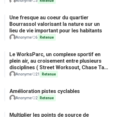
Anonyme
3
Retenue
Une fresque au coeur du quartier
Bourrassol valorisant la nature sur un
lieu de vie important pour les habitants
Anonyme
6
Retenue
Le WorksParc, un complexe sportif en
plein air, au croisement entre plusieurs
disciplines ( Street Worksout, Chase Tag,
Parkour)
Anonyme
21
Retenue
Amélioration pistes cyclables
Anonyme
2
Retenue
Multiplier les points de source de