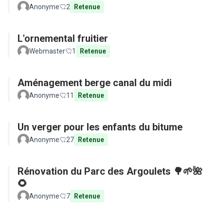
Anonyme
2
Retenue
L'ornemental fruitier
Webmaster
1
Retenue
Aménagement berge canal du midi
Anonyme
11
Retenue
Un verger pour les enfants du bitume
Anonyme
27
Retenue
Rénovation du Parc des Argoulets 🌳🌱🌺
🌻
Anonyme
7
Retenue