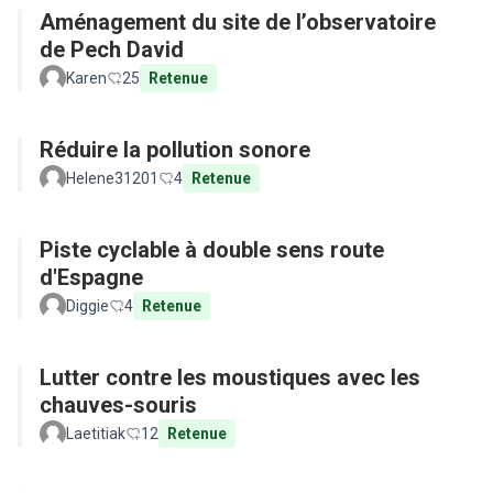
Aménagement du site de l’observatoire
de Pech David
Karen
25
Retenue
Réduire la pollution sonore
Helene31201
4
Retenue
Piste cyclable à double sens route
d'Espagne
Diggie
4
Retenue
Lutter contre les moustiques avec les
chauves-souris
Laetitiak
12
Retenue