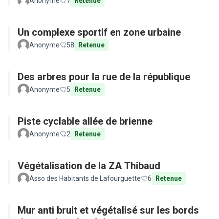
Anonyme
7
Retenue
Un complexe sportif en zone urbaine
Anonyme
58
Retenue
Des arbres pour la rue de la république
Anonyme
5
Retenue
Piste cyclable allée de brienne
Anonyme
2
Retenue
Végétalisation de la ZA Thibaud
Asso des Habitants de Lafourguette
6
Retenue
Mur anti bruit et végétalisé sur les bords