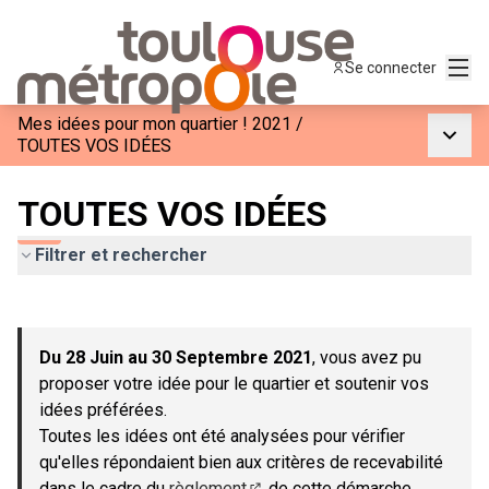
Menu
Se connecter
Mes idées pour mon quartier ! 2021
/
Menu p
TOUTES VOS IDÉES
TOUTES VOS IDÉES
Filtrer et rechercher
Passer la carte
Leaflet
|
©
OpenStreetMap
contributors
L'élément suivant est une carte qui présente les éléments de c
+
Du 28 Juin au 30 Septembre 2021
, vous avez pu
−
proposer votre idée pour le quartier et soutenir vos
idées préférées.
Toutes les idées ont été analysées pour vérifier
qu'elles répondaient bien aux critères de recevabilité
dans le cadre du
règlement
de cette démarche