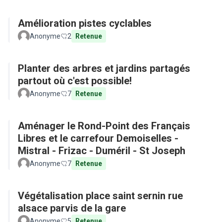
Amélioration pistes cyclables
Anonyme
2
Retenue
Planter des arbres et jardins partagés
partout où c'est possible!
Anonyme
7
Retenue
Aménager le Rond-Point des Français
Libres et le carrefour Demoiselles -
Mistral - Frizac - Duméril - St Joseph
Anonyme
7
Retenue
Végétalisation place saint sernin rue
alsace parvis de la gare
Anonyme
5
Retenue