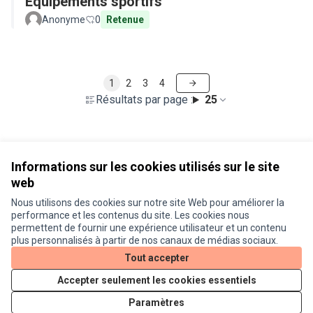
Equipements sportifs
Anonyme
0
Retenue
1
2
3
4
Résultats par page :
25
Voir toutes les propositions retirées
Informations sur les cookies utilisés sur le site
web
Nous utilisons des cookies sur notre site Web pour améliorer la
Conditions d'utilisation
performance et les contenus du site. Les cookies nous
Paramètres des cookies
permettent de fournir une expérience utilisateur et un contenu
Je participe ! sur X
Je participe ! sur Facebook
Je participe ! sur Instagram
plus personnalisés à partir de nos canaux de médias sociaux.
(Lien externe)
(Lien externe)
(Lien externe)
Tout accepter
Accepter seulement les cookies essentiels
Licence Cre
(Lien extern
Paramètres
(Lien externe)
Site réalisé grâce au
logiciel libre Decidim
.