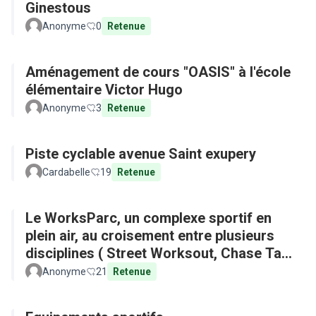
Ginestous
Anonyme
0
Retenue
Aménagement de cours "OASIS" à l'école
élémentaire Victor Hugo
Anonyme
3
Retenue
Piste cyclable avenue Saint exupery
Cardabelle
19
Retenue
Le WorksParc, un complexe sportif en
plein air, au croisement entre plusieurs
disciplines ( Street Worksout, Chase Tag,
Parkour)
Anonyme
21
Retenue