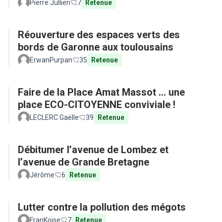
Pierre Jullien
7
Retenue
Réouverture des espaces verts des
bords de Garonne aux toulousains
ErwanPurpan
35
Retenue
Faire de la Place Amat Massot ... une
place ECO-CITOYENNE conviviale !
LECLERC Gaëlle
39
Retenue
Débitumer l’avenue de Lombez et
l’avenue de Grande Bretagne
Jérôme
6
Retenue
Lutter contre la pollution des mégots
FranKoise
7
Retenue