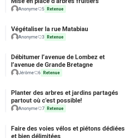
Mise en place d'arbres fruitiers
Anonyme
5
Retenue
Végétaliser la rue Matabiau
Anonyme
3
Retenue
Débitumer l’avenue de Lombez et
l’avenue de Grande Bretagne
Jérôme
6
Retenue
Planter des arbres et jardins partagés
partout où c'est possible!
Anonyme
7
Retenue
Faire des voies vélos et piétons dédiées
et bien délimitées