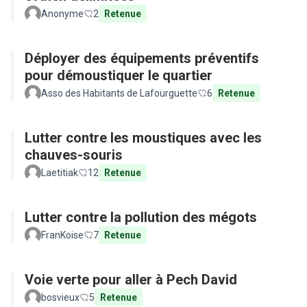
Anonyme
2
Retenue
Déployer des équipements préventifs
pour démoustiquer le quartier
Asso des Habitants de Lafourguette
6
Retenue
Lutter contre les moustiques avec les
chauves-souris
Laetitiak
12
Retenue
Lutter contre la pollution des mégots
FranKoise
7
Retenue
Voie verte pour aller à Pech David
bosvieux
5
Retenue