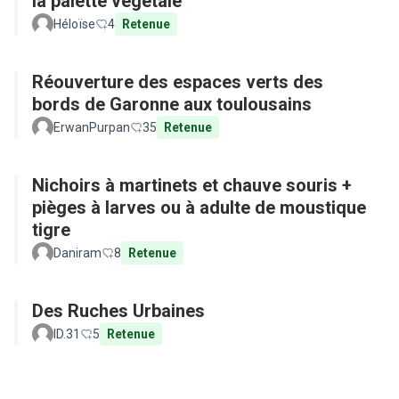
la palette végétale
Héloïse
4
Retenue
Réouverture des espaces verts des
bords de Garonne aux toulousains
ErwanPurpan
35
Retenue
Nichoirs à martinets et chauve souris +
pièges à larves ou à adulte de moustique
tigre
Daniram
8
Retenue
Des Ruches Urbaines
ID.31
5
Retenue