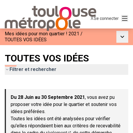
Menu
Se connecter
Mes idées pour mon quartier ! 2021
/
Menu p
TOUTES VOS IDÉES
TOUTES VOS IDÉES
Filtrer et rechercher
Passer la carte
Leaflet
|
©
OpenStreetMap
contributors
L'élément suivant est une carte qui présente les éléments de c
+
Du 28 Juin au 30 Septembre 2021
, vous avez pu
−
proposer votre idée pour le quartier et soutenir vos
idées préférées.
Toutes les idées ont été analysées pour vérifier
qu'elles répondaient bien aux critères de recevabilité
dans le cadre du
règlement
de cette démarche