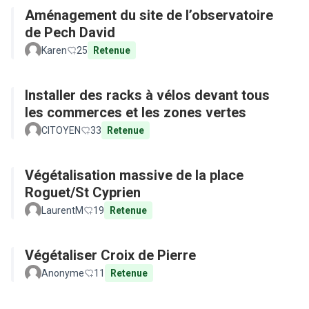
Aménagement du site de l’observatoire
de Pech David
Karen
25
Retenue
Installer des racks à vélos devant tous
les commerces et les zones vertes
CITOYEN
33
Retenue
Végétalisation massive de la place
Roguet/St Cyprien
LaurentM
19
Retenue
Végétaliser Croix de Pierre
Anonyme
11
Retenue