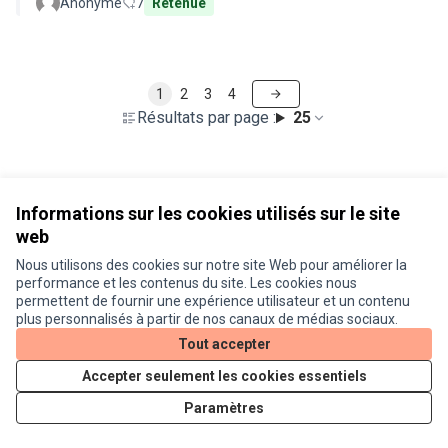
Anonyme
7
Retenue
1
2
3
4
Résultats par page :
25
Voir toutes les propositions retirées
Informations sur les cookies utilisés sur le site
web
Nous utilisons des cookies sur notre site Web pour améliorer la
Conditions d'utilisation
performance et les contenus du site. Les cookies nous
Paramètres des cookies
permettent de fournir une expérience utilisateur et un contenu
Je participe ! sur X
Je participe ! sur Facebook
Je participe ! sur Instagram
plus personnalisés à partir de nos canaux de médias sociaux.
(Lien externe)
(Lien externe)
(Lien externe)
Tout accepter
Accepter seulement les cookies essentiels
Licence Cre
(Lien extern
Paramètres
(Lien externe)
Site réalisé grâce au
logiciel libre Decidim
.
(Lien externe)