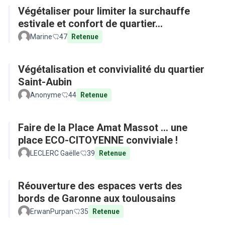
Végétaliser pour limiter la surchauffe
estivale et confort de quartier...
Marine
47
Retenue
Végétalisation et convivialité du quartier
Saint-Aubin
Anonyme
44
Retenue
Faire de la Place Amat Massot ... une
place ECO-CITOYENNE conviviale !
LECLERC Gaëlle
39
Retenue
Réouverture des espaces verts des
bords de Garonne aux toulousains
ErwanPurpan
35
Retenue