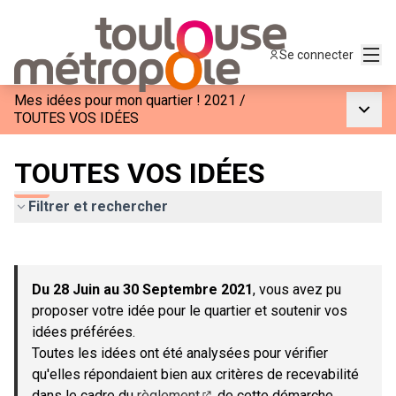
Menu
Se connecter
Mes idées pour mon quartier ! 2021
/
Menu p
TOUTES VOS IDÉES
TOUTES VOS IDÉES
Filtrer et rechercher
Passer la carte
Leaflet
|
©
OpenStreetMap
contributors
L'élément suivant est une carte qui présente les éléments de c
+
Du 28 Juin au 30 Septembre 2021
, vous avez pu
−
proposer votre idée pour le quartier et soutenir vos
idées préférées.
Toutes les idées ont été analysées pour vérifier
qu'elles répondaient bien aux critères de recevabilité
dans le cadre du
règlement
de cette démarche