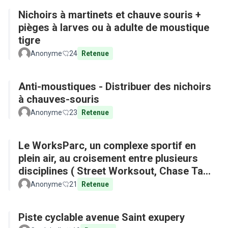
Nichoirs à martinets et chauve souris +
pièges à larves ou à adulte de moustique
tigre
Anonyme
24
Retenue
Anti-moustiques - Distribuer des nichoirs
à chauves-souris
Anonyme
23
Retenue
Le WorksParc, un complexe sportif en
plein air, au croisement entre plusieurs
disciplines ( Street Worksout, Chase Tag,
Parkour)
Anonyme
21
Retenue
Piste cyclable avenue Saint exupery