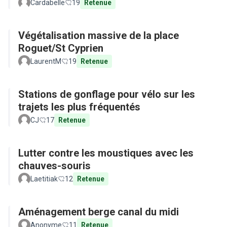
Cardabelle
19
Retenue
Végétalisation massive de la place
Roguet/St Cyprien
LaurentM
19
Retenue
Stations de gonflage pour vélo sur les
trajets les plus fréquentés
CJ
17
Retenue
Lutter contre les moustiques avec les
chauves-souris
Laetitiak
12
Retenue
Aménagement berge canal du midi
Anonyme
11
Retenue