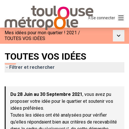
Menu
Se connecter
Mes idées pour mon quartier ! 2021
/
Menu p
TOUTES VOS IDÉES
TOUTES VOS IDÉES
Filtrer et rechercher
Passer la carte
Leaflet
|
©
OpenStreetMap
contributors
L'élément suivant est une carte qui présente les éléments de c
+
Du 28 Juin au 30 Septembre 2021
, vous avez pu
−
proposer votre idée pour le quartier et soutenir vos
idées préférées.
Toutes les idées ont été analysées pour vérifier
qu'elles répondaient bien aux critères de recevabilité
dans le cadre du
règlement
de cette démarche