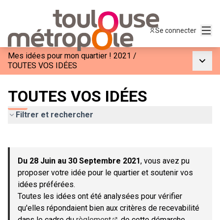
Menu
Se connecter
Mes idées pour mon quartier ! 2021
/
Menu p
TOUTES VOS IDÉES
TOUTES VOS IDÉES
Filtrer et rechercher
Passer la carte
Leaflet
|
©
OpenStreetMap
contributors
L'élément suivant est une carte qui présente les éléments de c
+
Du 28 Juin au 30 Septembre 2021
, vous avez pu
−
proposer votre idée pour le quartier et soutenir vos
idées préférées.
Toutes les idées ont été analysées pour vérifier
qu'elles répondaient bien aux critères de recevabilité
dans le cadre du
règlement
de cette démarche